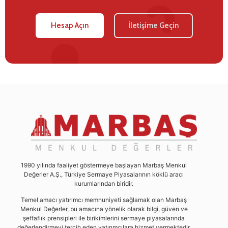
Hesap Açın
İletişime Geçin
1990 yılında faaliyet göstermeye başlayan Marbaş Menkul
Değerler A.Ş., Türkiye Sermaye Piyasalarının köklü aracı
kurumlarından biridir.
Temel amacı yatırımcı memnuniyeti sağlamak olan Marbaş
Menkul Değerler, bu amacına yönelik olarak bilgi, güven ve
şeffaflık prensipleri ile birikimlerini sermaye piyasalarında
değerlendirmeyi tercih eden yatırımcılara hizmet vermektedir.