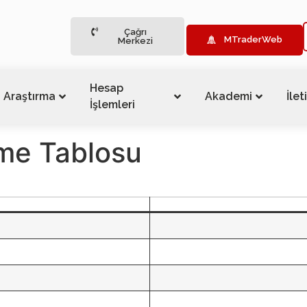
Çağrı
MTraderWeb
Merkezi
Hesap
Araştırma
Akademi
İlet
İşlemleri
rme Tablosu