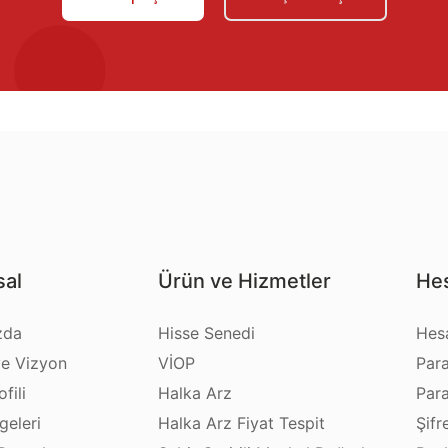
al
Ürün ve Hizmetler
Hes
zda
Hisse Senedi
Hes
e Vizyon
VİOP
Par
fili
Halka Arz
Par
geleri
Halka Arz Fiyat Tespit
Şifr