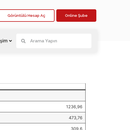
Görüntülü Hesap Aç
Online Şube
işim
1236,96
473,76
309,6