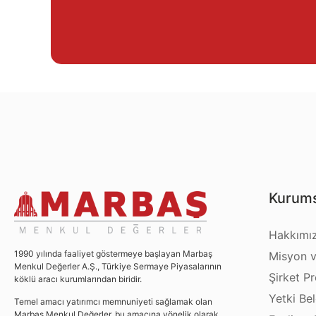
Kurums
Hakkımı
1990 yılında faaliyet göstermeye başlayan Marbaş
Misyon v
Menkul Değerler A.Ş., Türkiye Sermaye Piyasalarının
Şirket Pro
köklü aracı kurumlarından biridir.
Yetki Bel
Temel amacı yatırımcı memnuniyeti sağlamak olan
Marbaş Menkul Değerler, bu amacına yönelik olarak