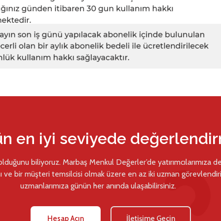
ün en iyi seviyede değerlendi
 olduğunu biliyoruz. Marbaş Menkul Değerler’de yatırımcılarımıza d
ı ve bir müşteri temsilcisi olmak üzere en az iki uzman görevlendiril
uzmanlarımıza günün her anında ulaşabilirsiniz.
Hesap Açın
İletişime Geçin