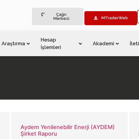
Çağrı
MTraderWeb
Merkezi
Hesap
Araştırma
Akademi
İlet
İşlemleri
Aydem Yenilenebilir Enerji (AYDEM)
Şirket Raporu