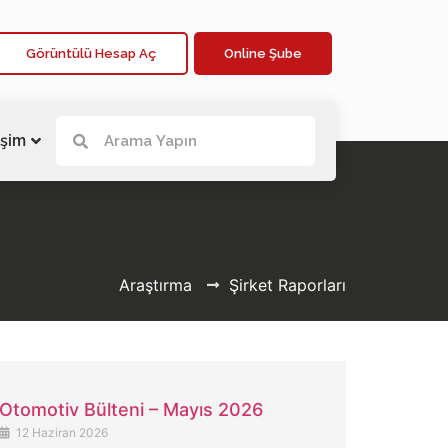
Görüntülü Hesap Aç
Online Şube
işim
Araştırma
Şirket Raporları
Otomotiv Bülteni – Mayıs 2026
12 Haziran 2026