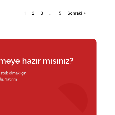
1
2
3
…
5
Sonraki »
rmeye hazır mısınız?
estek olmak için
ir. Yatırım