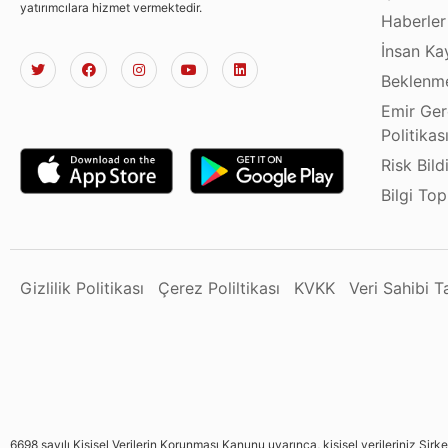
yatırımcılara hizmet vermektedir.
Haberler
İnsan Ka
Beklenme
Emir Ger
Politikas
Risk Bild
Bilgi To
Gizlilik Politikası
Çerez Poliltikası
KVKK
Veri Sahibi 
6698 sayılı Kişisel Verilerin Korunması Kanunu uyarınca, kişisel verileriniz Şirk