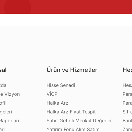
al
Ürün ve Hizmetler
Hes
zda
Hisse Senedi
Hes
e Vizyon
VİOP
Par
fili
Halka Arz
Par
geleri
Halka Arz Fiyat Tespit
Şifr
Raporları
Sabit Getirili Menkul Değerler
Bank
arı
Yatırım Fonu Alım Satım
Zam