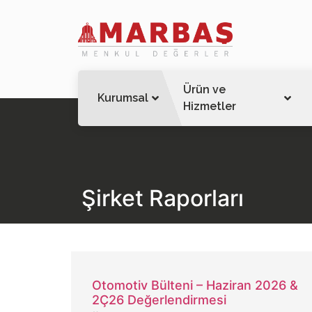
Ürün ve
Kurumsal
Hizmetler
Şirket Raporları
Otomotiv Bülteni – Haziran 2026 &
2Ç26 Değerlendirmesi