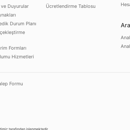
Hes
 ve Duyurular
Ücretlendirme Tablosu
ynakları
dik Durum Planı
Ara
çekleştirme
Anal
ı
Anal
irim Formları
plumu Hizmetleri
Talep Formu
etimiz tarafından işlenmektedir.