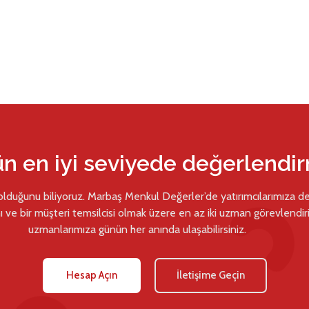
ün en iyi seviyede değerlendi
 olduğunu biliyoruz. Marbaş Menkul Değerler’de yatırımcılarımıza d
ı ve bir müşteri temsilcisi olmak üzere en az iki uzman görevlendiril
uzmanlarımıza günün her anında ulaşabilirsiniz.
Hesap Açın
İletişime Geçin