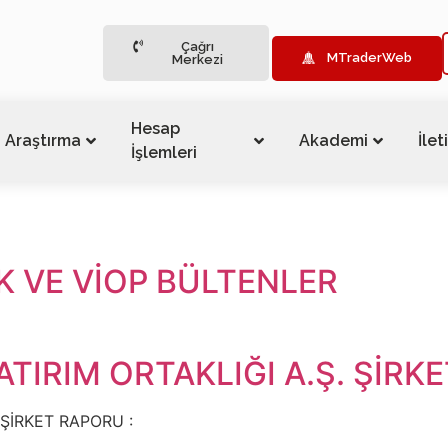
Çağrı
MTraderWeb
Merkezi
Hesap
Araştırma
Akademi
İlet
İşlemleri
K VE VİOP BÜLTENLER
TIRIM ORTAKLIĞI A.Ş. ŞİRK
 ŞİRKET RAPORU :