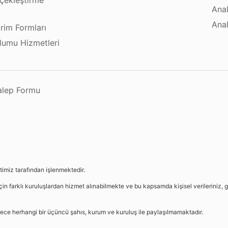
çekleştirme
Anal
ı
Anal
irim Formları
plumu Hizmetleri
Talep Formu
etimiz tarafından işlenmektedir.
in farklı kuruluşlardan hizmet alınabilmekte ve bu kapsamda kişisel verileriniz, g
sürece herhangi bir üçüncü şahıs, kurum ve kuruluş ile paylaşılmamaktadır.