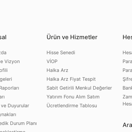
al
Ürün ve Hizmetler
Hes
zda
Hisse Senedi
Hes
e Vizyon
VİOP
Par
fili
Halka Arz
Par
geleri
Halka Arz Fiyat Tespit
Şifr
Raporları
Sabit Getirili Menkul Değerler
Bank
arı
Yatırım Fonu Alım Satım
Zam
Hes
 ve Duyurular
Ücretlendirme Tablosu
ynakları
dik Durum Planı
Ara