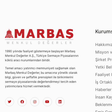
Kurums
Hakkımı
1990 yılında faaliyet göstermeye başlayan Marbaş
Misyon v
Menkul Değerler A.Ş., Türkiye Sermaye Piyasalarının
Şirket Pro
köklü aracı kurumlarından biridir.
Yetki Bel
Temel amacı yatırımcı memnuniyeti sağlamak olan
Marbaş Menkul Değerler, bu amacına yönelik olarak
Faaliyet 
bilgi, güven ve şeffaflık prensipleri ile birikimlerini
İş Ortakl
sermaye piyasalarında değerlendirmeyi tercih eden
yatırımcılara hizmet vermektedir.
Haberler
İnsan Ka
Beklenme