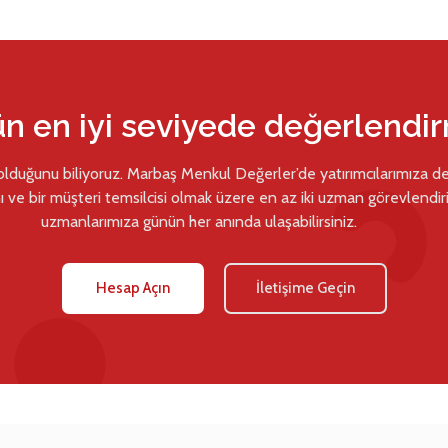
ün en iyi seviyede değerlendi
 olduğunu biliyoruz. Marbaş Menkul Değerler’de yatırımcılarımıza d
ı ve bir müşteri temsilcisi olmak üzere en az iki uzman görevlendiril
uzmanlarımıza günün her anında ulaşabilirsiniz.
Hesap Açın
İletişime Geçin