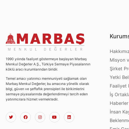
Kurums
Hakkımı
1990 yılında faaliyet göstermeye başlayan Marbaş
Misyon v
Menkul Değerler A.Ş., Türkiye Sermaye Piyasalarının
Şirket Pro
köklü aracı kurumlarından biridir.
Yetki Bel
Temel amacı yatırımcı memnuniyeti sağlamak olan
Marbaş Menkul Değerler, bu amacına yönelik olarak
Faaliyet 
bilgi, güven ve şeffaflık prensipleri ile birikimlerini
İş Ortakl
sermaye piyasalarında değerlendirmeyi tercih eden
yatırımcılara hizmet vermektedir.
Haberler
İnsan Ka
Beklenme