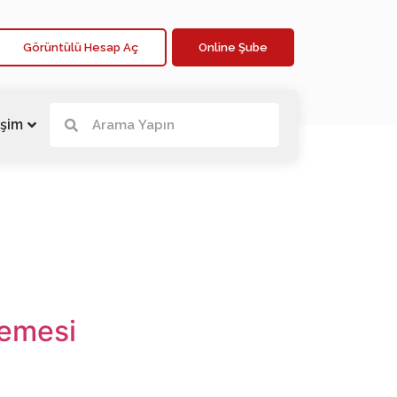
Görüntülü Hesap Aç
Online Şube
işim
lemesi