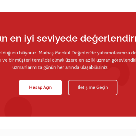
ün en iyi seviyede değerlendi
 olduğunu biliyoruz. Marbaş Menkul Değerler’de yatırımcılarımıza d
ı ve bir müşteri temsilcisi olmak üzere en az iki uzman görevlendiril
uzmanlarımıza günün her anında ulaşabilirsiniz.
Hesap Açın
İletişime Geçin