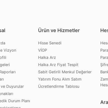
al
Ürün ve Hizmetler
Hes
zda
Hisse Senedi
Hes
e Vizyon
VİOP
Par
fili
Halka Arz
Par
geleri
Halka Arz Fiyat Tespit
Şifr
Raporları
Sabit Getirili Menkul Değerler
Bank
arı
Yatırım Fonu Alım Satım
Zam
Hes
 ve Duyurular
Ücretlendirme Tablosu
ynakları
dik Durum Planı
Ara