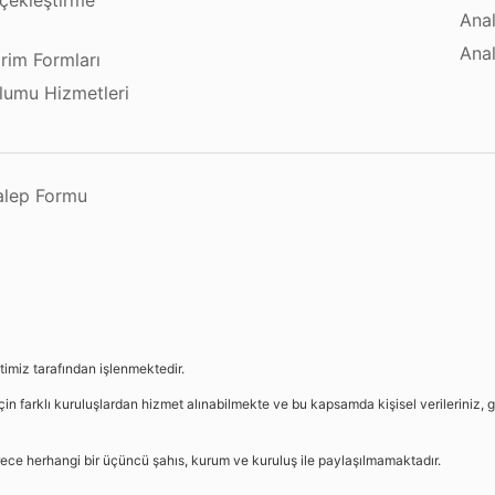
çekleştirme
Anal
ı
Anal
irim Formları
plumu Hizmetleri
Talep Formu
etimiz tarafından işlenmektedir.
in farklı kuruluşlardan hizmet alınabilmekte ve bu kapsamda kişisel verileriniz, g
sürece herhangi bir üçüncü şahıs, kurum ve kuruluş ile paylaşılmamaktadır.