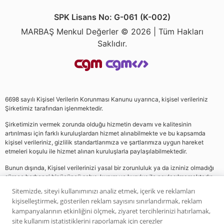
SPK Lisans No: G-061 (K-002)
MARBAŞ Menkul Değerler © 2026 | Tüm Hakları
Saklıdır.
6698 sayılı Kişisel Verilerin Korunması Kanunu uyarınca, kişisel verileriniz
Şirketimiz tarafından işlenmektedir.
Şirketimizin vermek zorunda olduğu hizmetin devamı ve kalitesinin
artırılması için farklı kuruluşlardan hizmet alınabilmekte ve bu kapsamda
kişisel verileriniz, gizlilik standartlarımıza ve şartlarımıza uygun hareket
etmeleri koşulu ile hizmet alınan kuruluşlarla paylaşılabilmektedir.
Bunun dışında, Kişisel verilerinizi yasal bir zorunluluk ya da izniniz olmadığı
sürece herhangi bir üçüncü şahıs, kurum ve kuruluş ile paylaşılmamaktadır.
Sitemizde, siteyi kullanımınızı analiz etmek, içerik ve reklamları
kişiselleştirmek, gösterilen reklam sayısını sınırlandırmak, reklam
Web sitemizde yer alan analiz, yorum ve tavsiyeler yatırım danışmanlığı
kampanyalarının etkinliğini ölçmek, ziyaret tercihlerinizi hatırlamak,
kapsamında değildir. Bu tavsiyeler genel nitelikte olup, özel olarak sizin mali
site kullanım istatistiklerini raporlamak için çerezler