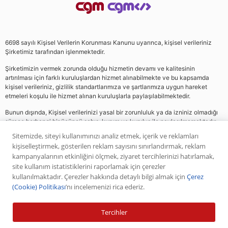
6698 sayılı Kişisel Verilerin Korunması Kanunu uyarınca, kişisel verileriniz
Şirketimiz tarafından işlenmektedir.
Şirketimizin vermek zorunda olduğu hizmetin devamı ve kalitesinin
artırılması için farklı kuruluşlardan hizmet alınabilmekte ve bu kapsamda
kişisel verileriniz, gizlilik standartlarımıza ve şartlarımıza uygun hareket
etmeleri koşulu ile hizmet alınan kuruluşlarla paylaşılabilmektedir.
Bunun dışında, Kişisel verilerinizi yasal bir zorunluluk ya da izniniz olmadığı
sürece herhangi bir üçüncü şahıs, kurum ve kuruluş ile paylaşılmamaktadır.
Sitemizde, siteyi kullanımınızı analiz etmek, içerik ve reklamları
kişiselleştirmek, gösterilen reklam sayısını sınırlandırmak, reklam
Web sitemizde yer alan analiz, yorum ve tavsiyeler yatırım danışmanlığı
kampanyalarının etkinliğini ölçmek, ziyaret tercihlerinizi hatırlamak,
kapsamında değildir. Bu tavsiyeler genel nitelikte olup, özel olarak sizin mali
site kullanım istatistiklerini raporlamak için çerezler
durumunuz ile risk ve getiri tercihlerinize uygun olarak hazırlanmamıştır. Bu
kullanılmaktadır. Çerezler hakkında detaylı bilgi almak için
Çerez
nedenle, sadece burada yer alan bilgilere dayanılarak yatırım kararı verilmesi
(Cookie) Politikası
’nı incelemenizi rica ederiz.
beklentilerinize uygun sonuçlar doğurmayabilir. Yapılan tüm yorumlar
analizler ve öneriler, analistlerin deneyim ve bilgisi dahilinde yapabileceği en
iyi ve en doğru araştırmaların bütünüyle iyi niyetli bir ürünüdür. Yorumlar ve
Tercihler
bilgiler birer AL veya SAT önerisi teşkil etmezler. Daha önce paylaşılan
piyasa analizlerinin, bilgilerin ve önerilerin geçmişte başarılı olmuş olması ileri