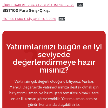
ŞİRKET HABERLERİ ve KAP GERİ ALIMI 14.3.2025
İndir
BIST100 Para Giriş-Çıkış:
BİST100 PARA GİRİŞ ÇIKIŞ 14.3.2025
İndir
Yatırımlarınızı bugün en iyi
seviyede
değerlendirmeye hazır
mısınız?
Vaktinizin çok değerli olduğunu biliyoruz. Marbaş
Menkul Değerler’de yatırımcılarımıza destek olmak için
bir yatırım uzmanı ve bir müşteri temsilcisi olmak üzere
en az iki uzman görevlendirilir. Yatırım uzmanlarımıza
günün her anında ulaşabilirsiniz.