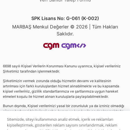
SPK Lisans No: G-061 (K-002)
MARBAŞ Menkul Değerler © 2026 | Tüm Hakları
Saklıdır.
6698 sayılı Kişisel Verilerin Korunması Kanunu uyarınca, kişisel verileriniz
Şirketimiz tarafından işlenmektedir.
Şirketimizin vermek zorunda olduğu hizmetin devamı ve kalitesinin
artırılması için farklı kuruluşlardan hizmet alınabilmekte ve bu kapsamda
kişisel verileriniz, gizlilik standartlarımıza ve şartlarımıza uygun hareket
etmeleri koşulu ile hizmet alınan kuruluşlarla paylaşılabilmektedir.
Bunun dışında, Kişisel verilerinizi yasal bir zorunluluk ya da izniniz olmadığı
sürece herhangi bir üçüncü şahıs, kurum ve kuruluş ile paylaşılmamaktadır.
Sitemizde, siteyi kullanımınızı analiz etmek, içerik ve reklamları
kişiselleştirmek, gösterilen reklam sayısını sınırlandırmak, reklam
Web sitemizde yer alan analiz, yorum ve tavsiyeler yatırım danışmanlığı