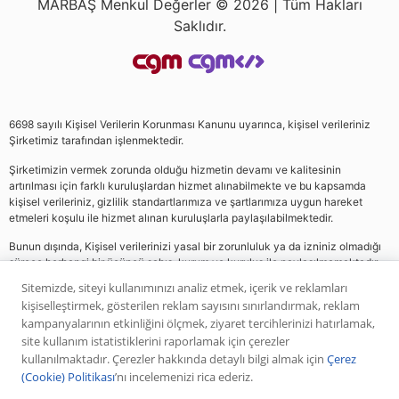
MARBAŞ Menkul Değerler © 2026 | Tüm Hakları
Saklıdır.
6698 sayılı Kişisel Verilerin Korunması Kanunu uyarınca, kişisel verileriniz
Şirketimiz tarafından işlenmektedir.
Şirketimizin vermek zorunda olduğu hizmetin devamı ve kalitesinin
artırılması için farklı kuruluşlardan hizmet alınabilmekte ve bu kapsamda
kişisel verileriniz, gizlilik standartlarımıza ve şartlarımıza uygun hareket
etmeleri koşulu ile hizmet alınan kuruluşlarla paylaşılabilmektedir.
Bunun dışında, Kişisel verilerinizi yasal bir zorunluluk ya da izniniz olmadığı
sürece herhangi bir üçüncü şahıs, kurum ve kuruluş ile paylaşılmamaktadır.
Sitemizde, siteyi kullanımınızı analiz etmek, içerik ve reklamları
kişiselleştirmek, gösterilen reklam sayısını sınırlandırmak, reklam
Web sitemizde yer alan analiz, yorum ve tavsiyeler yatırım danışmanlığı
kampanyalarının etkinliğini ölçmek, ziyaret tercihlerinizi hatırlamak,
kapsamında değildir. Bu tavsiyeler genel nitelikte olup, özel olarak sizin mali
site kullanım istatistiklerini raporlamak için çerezler
durumunuz ile risk ve getiri tercihlerinize uygun olarak hazırlanmamıştır. Bu
kullanılmaktadır. Çerezler hakkında detaylı bilgi almak için
Çerez
nedenle, sadece burada yer alan bilgilere dayanılarak yatırım kararı verilmesi
(Cookie) Politikası
’nı incelemenizi rica ederiz.
beklentilerinize uygun sonuçlar doğurmayabilir. Yapılan tüm yorumlar