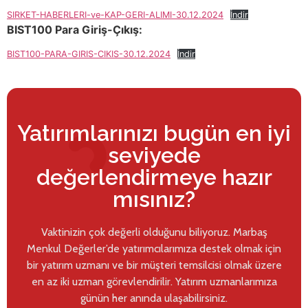
SIRKET-HABERLERI-ve-KAP-GERI-ALIMI-30.12.2024
İndir
BIST100 Para Giriş-Çıkış:
BIST100-PARA-GIRIS-CIKIS-30.12.2024
İndir
Yatırımlarınızı bugün en iyi
seviyede
değerlendirmeye hazır
mısınız?
Vaktinizin çok değerli olduğunu biliyoruz. Marbaş
Menkul Değerler’de yatırımcılarımıza destek olmak için
bir yatırım uzmanı ve bir müşteri temsilcisi olmak üzere
en az iki uzman görevlendirilir. Yatırım uzmanlarımıza
günün her anında ulaşabilirsiniz.