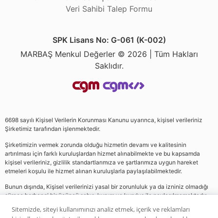
Veri Sahibi Talep Formu
SPK Lisans No: G-061 (K-002)
MARBAŞ Menkul Değerler © 2026 | Tüm Hakları
Saklıdır.
6698 sayılı Kişisel Verilerin Korunması Kanunu uyarınca, kişisel verileriniz
Şirketimiz tarafından işlenmektedir.
Şirketimizin vermek zorunda olduğu hizmetin devamı ve kalitesinin
artırılması için farklı kuruluşlardan hizmet alınabilmekte ve bu kapsamda
kişisel verileriniz, gizlilik standartlarımıza ve şartlarımıza uygun hareket
etmeleri koşulu ile hizmet alınan kuruluşlarla paylaşılabilmektedir.
Bunun dışında, Kişisel verilerinizi yasal bir zorunluluk ya da izniniz olmadığı
sürece herhangi bir üçüncü şahıs, kurum ve kuruluş ile paylaşılmamaktadır.
Sitemizde, siteyi kullanımınızı analiz etmek, içerik ve reklamları