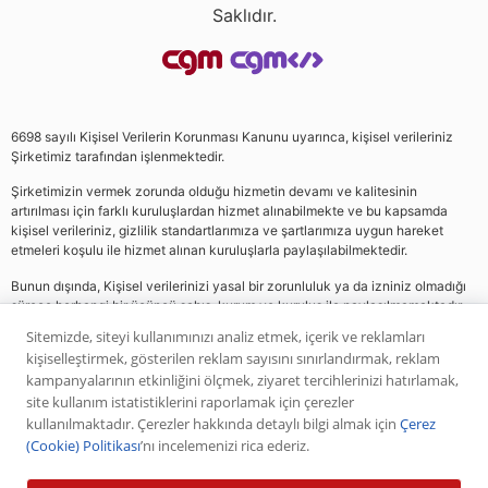
Saklıdır.
6698 sayılı Kişisel Verilerin Korunması Kanunu uyarınca, kişisel verileriniz
Şirketimiz tarafından işlenmektedir.
Şirketimizin vermek zorunda olduğu hizmetin devamı ve kalitesinin
artırılması için farklı kuruluşlardan hizmet alınabilmekte ve bu kapsamda
kişisel verileriniz, gizlilik standartlarımıza ve şartlarımıza uygun hareket
etmeleri koşulu ile hizmet alınan kuruluşlarla paylaşılabilmektedir.
Bunun dışında, Kişisel verilerinizi yasal bir zorunluluk ya da izniniz olmadığı
sürece herhangi bir üçüncü şahıs, kurum ve kuruluş ile paylaşılmamaktadır.
Sitemizde, siteyi kullanımınızı analiz etmek, içerik ve reklamları
kişiselleştirmek, gösterilen reklam sayısını sınırlandırmak, reklam
Web sitemizde yer alan analiz, yorum ve tavsiyeler yatırım danışmanlığı
kampanyalarının etkinliğini ölçmek, ziyaret tercihlerinizi hatırlamak,
kapsamında değildir. Bu tavsiyeler genel nitelikte olup, özel olarak sizin mali
site kullanım istatistiklerini raporlamak için çerezler
durumunuz ile risk ve getiri tercihlerinize uygun olarak hazırlanmamıştır. Bu
kullanılmaktadır. Çerezler hakkında detaylı bilgi almak için
Çerez
nedenle, sadece burada yer alan bilgilere dayanılarak yatırım kararı verilmesi
(Cookie) Politikası
’nı incelemenizi rica ederiz.
beklentilerinize uygun sonuçlar doğurmayabilir. Yapılan tüm yorumlar
analizler ve öneriler, analistlerin deneyim ve bilgisi dahilinde yapabileceği en