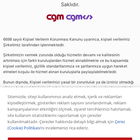
Saklıdır.
6698 sayılı Kişisel Verilerin Korunması Kanunu uyarınca, kişisel verileriniz
Şirketimiz tarafından işlenmektedir.
Şirketimizin vermek zorunda olduğu hizmetin devamı ve kalitesinin
artırılması için farklı kuruluşlardan hizmet alınabilmekte ve bu kapsamda
kişisel verileriniz, gizlilik standartlarımıza ve şartlarımıza uygun hareket
etmeleri koşulu ile hizmet alınan kuruluşlarla paylaşılabilmektedir.
Bunun dışında, Kişisel verilerinizi yasal bir zorunluluk ya da izniniz olmadığı
sürece herhangi bir üçüncü şahıs, kurum ve kuruluş ile paylaşılmamaktadır.
Sitemizde, siteyi kullanımınızı analiz etmek, içerik ve reklamları
kişiselleştirmek, gösterilen reklam sayısını sınırlandırmak, reklam
Web sitemizde yer alan analiz, yorum ve tavsiyeler yatırım danışmanlığı
kampanyalarının etkinliğini ölçmek, ziyaret tercihlerinizi hatırlamak,
kapsamında değildir. Bu tavsiyeler genel nitelikte olup, özel olarak sizin mali
site kullanım istatistiklerini raporlamak için çerezler
durumunuz ile risk ve getiri tercihlerinize uygun olarak hazırlanmamıştır. Bu
kullanılmaktadır. Çerezler hakkında detaylı bilgi almak için
Çerez
nedenle, sadece burada yer alan bilgilere dayanılarak yatırım kararı verilmesi
(Cookie) Politikası
’nı incelemenizi rica ederiz.
beklentilerinize uygun sonuçlar doğurmayabilir. Yapılan tüm yorumlar
analizler ve öneriler, analistlerin deneyim ve bilgisi dahilinde yapabileceği en