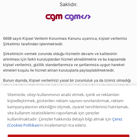
Saklıdır.
6698 sayılı Kişisel Verilerin Korunması Kanunu uyarınca, kişisel verileriniz
Şirketimiz tarafından işlenmektedir.
Şirketimizin vermek zorunda olduğu hizmetin devamı ve kalitesinin
artırılması için farklı kuruluşlardan hizmet alınabilmekte ve bu kapsamda
kişisel verileriniz, gizlilik standartlarımıza ve şartlarımıza uygun hareket
etmeleri koşulu ile hizmet alınan kuruluşlarla paylaşılabilmektedir.
Bunun dışında, Kişisel verilerinizi yasal bir zorunluluk ya da izniniz olmadığı
sürece herhangi bir üçüncü şahıs, kurum ve kuruluş ile paylaşılmamaktadır.
Sitemizde, siteyi kullanımınızı analiz etmek, içerik ve reklamları
kişiselleştirmek, gösterilen reklam sayısını sınırlandırmak, reklam
Web sitemizde yer alan analiz, yorum ve tavsiyeler yatırım danışmanlığı
kampanyalarının etkinliğini ölçmek, ziyaret tercihlerinizi hatırlamak,
kapsamında değildir. Bu tavsiyeler genel nitelikte olup, özel olarak sizin mali
site kullanım istatistiklerini raporlamak için çerezler
durumunuz ile risk ve getiri tercihlerinize uygun olarak hazırlanmamıştır. Bu
kullanılmaktadır. Çerezler hakkında detaylı bilgi almak için
Çerez
nedenle, sadece burada yer alan bilgilere dayanılarak yatırım kararı verilmesi
(Cookie) Politikası
’nı incelemenizi rica ederiz.
beklentilerinize uygun sonuçlar doğurmayabilir. Yapılan tüm yorumlar
analizler ve öneriler, analistlerin deneyim ve bilgisi dahilinde yapabileceği en