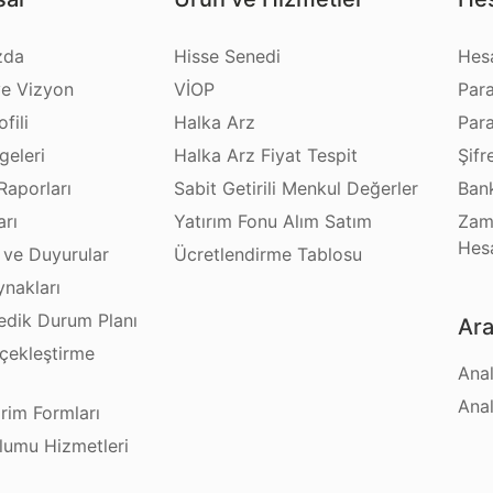
zda
Hisse Senedi
Hes
e Vizyon
VİOP
Par
fili
Halka Arz
Par
geleri
Halka Arz Fiyat Tespit
Şifr
Raporları
Sabit Getirili Menkul Değerler
Bank
arı
Yatırım Fonu Alım Satım
Zam
Hes
 ve Duyurular
Ücretlendirme Tablosu
ynakları
dik Durum Planı
Ara
çekleştirme
Anal
ı
Anal
irim Formları
plumu Hizmetleri