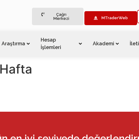
Çağrı
MTraderWeb
Merkezi
Hesap
Araştırma
Akademi
İlet
İşlemleri
 Hafta
ün en iyi seviyede değerlendi