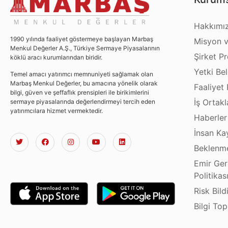
Hakkımı
1990 yılında faaliyet göstermeye başlayan Marbaş
Misyon v
Menkul Değerler A.Ş., Türkiye Sermaye Piyasalarının
Şirket Pro
köklü aracı kurumlarından biridir.
Yetki Bel
Temel amacı yatırımcı memnuniyeti sağlamak olan
Marbaş Menkul Değerler, bu amacına yönelik olarak
Faaliyet 
bilgi, güven ve şeffaflık prensipleri ile birikimlerini
İş Ortakl
sermaye piyasalarında değerlendirmeyi tercih eden
yatırımcılara hizmet vermektedir.
Haberler
İnsan Ka
Beklenme
Emir Ger
Politikas
Risk Bild
Bilgi To