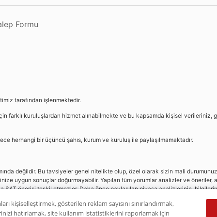
Talep Formu
etimiz tarafından işlenmektedir.
in farklı kuruluşlardan hizmet alınabilmekte ve bu kapsamda kişisel verileriniz, g
sürece herhangi bir üçüncü şahıs, kurum ve kuruluş ile paylaşılmamaktadır.
da değildir. Bu tavsiyeler genel nitelikte olup, özel olarak sizin mali durumunuz i
rinize uygun sonuçlar doğurmayabilir. Yapılan tüm yorumlar analizler ve öneriler, a
eya SAT önerisi teşkil etmezler. Daha önce paylaşılan piyasa analizlerinin, bilgiler
dır.
ları kişiselleştirmek, gösterilen reklam sayısını sınırlandırmak,
nizi hatırlamak, site kullanım istatistiklerini raporlamak için