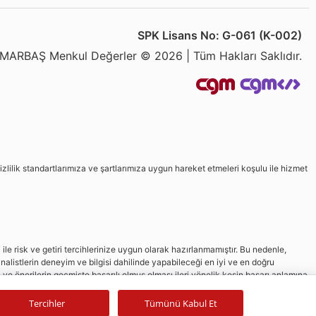
SPK Lisans No: G-061 (K-002)
MARBAŞ Menkul Değerler © 2026 | Tüm Hakları Saklıdır.
izlilik standartlarımıza ve şartlarımıza uygun hareket etmeleri koşulu ile hizmet
le risk ve getiri tercihlerinize uygun olarak hazırlanmamıştır. Bu nedenle,
nalistlerin deneyim ve bilgisi dahilinde yapabileceği en iyi ve en doğru
in ve önerilerin geçmişte başarılı olmuş olması ileri yönelik kesin başarı anlamına
Tercihler
Tümünü Kabul Et