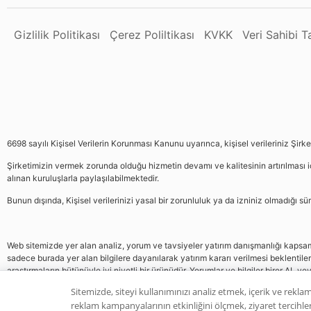
Gizlilik Politikası
Çerez Poliltikası
KVKK
Veri Sahibi 
6698 sayılı Kişisel Verilerin Korunması Kanunu uyarınca, kişisel verileriniz Şirk
Şirketimizin vermek zorunda olduğu hizmetin devamı ve kalitesinin artırılması iç
alınan kuruluşlarla paylaşılabilmektedir.
Bunun dışında, Kişisel verilerinizi yasal bir zorunluluk ya da izniniz olmadığı 
Web sitemizde yer alan analiz, yorum ve tavsiyeler yatırım danışmanlığı kapsamın
sadece burada yer alan bilgilere dayanılarak yatırım kararı verilmesi beklentile
araştırmaların bütünüyle iyi niyetli bir ürünüdür. Yorumlar ve bilgiler birer AL v
gelmemektedir, bu veriler neticesinde pozisyon almak yatırımcının kendi kararı
Sitemizde, siteyi kullanımınızı analiz etmek, içerik ve reklam
reklam kampanyalarının etkinliğini ölçmek, ziyaret tercihleri