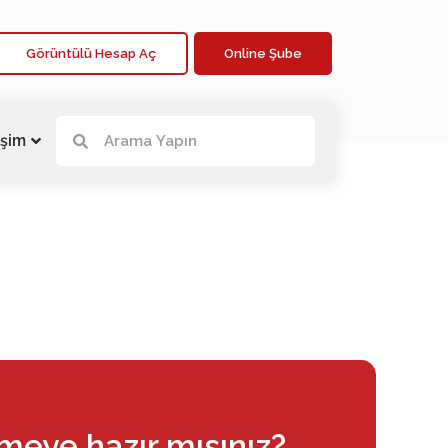
Görüntülü Hesap Aç
Online Şube
işim
rmeye hazır mısınız?