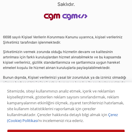
Saklıdır.
6698 sayılı Kişisel Verilerin Korunması Kanunu uyarınca, kişisel verileriniz
Şirketimiz tarafından işlenmektedir.
Şirketimizin vermek zorunda olduğu hizmetin devamı ve kalitesinin
artırılması için farklı kuruluşlardan hizmet alınabilmekte ve bu kapsamda
kişisel verileriniz, gizlilik standartlarımıza ve şartlarımıza uygun hareket
etmeleri koşulu ile hizmet alınan kuruluşlarla paylaşılabilmektedir.
Bunun dışında, Kişisel verilerinizi yasal bir zorunluluk ya da izniniz olmadığı
sürece herhangi bir üçüncü şahıs, kurum ve kuruluş ile paylaşılmamaktadır.
Sitemizde, siteyi kullanımınızı analiz etmek, içerik ve reklamları
kişiselleştirmek, gösterilen reklam sayısını sınırlandırmak, reklam
Web sitemizde yer alan analiz, yorum ve tavsiyeler yatırım danışmanlığı
kampanyalarının etkinliğini ölçmek, ziyaret tercihlerinizi hatırlamak,
kapsamında değildir. Bu tavsiyeler genel nitelikte olup, özel olarak sizin mali
site kullanım istatistiklerini raporlamak için çerezler
durumunuz ile risk ve getiri tercihlerinize uygun olarak hazırlanmamıştır. Bu
kullanılmaktadır. Çerezler hakkında detaylı bilgi almak için
Çerez
nedenle, sadece burada yer alan bilgilere dayanılarak yatırım kararı verilmesi
(Cookie) Politikası
’nı incelemenizi rica ederiz.
beklentilerinize uygun sonuçlar doğurmayabilir. Yapılan tüm yorumlar
analizler ve öneriler, analistlerin deneyim ve bilgisi dahilinde yapabileceği en