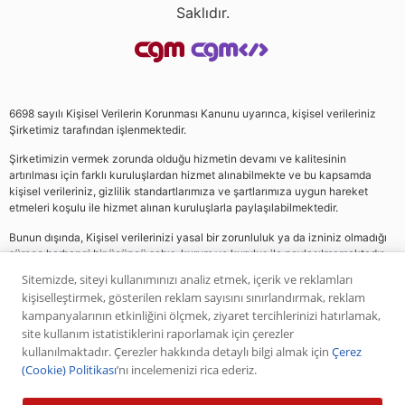
Saklıdır.
6698 sayılı Kişisel Verilerin Korunması Kanunu uyarınca, kişisel verileriniz
Şirketimiz tarafından işlenmektedir.
Şirketimizin vermek zorunda olduğu hizmetin devamı ve kalitesinin
artırılması için farklı kuruluşlardan hizmet alınabilmekte ve bu kapsamda
kişisel verileriniz, gizlilik standartlarımıza ve şartlarımıza uygun hareket
etmeleri koşulu ile hizmet alınan kuruluşlarla paylaşılabilmektedir.
Bunun dışında, Kişisel verilerinizi yasal bir zorunluluk ya da izniniz olmadığı
sürece herhangi bir üçüncü şahıs, kurum ve kuruluş ile paylaşılmamaktadır.
Sitemizde, siteyi kullanımınızı analiz etmek, içerik ve reklamları
kişiselleştirmek, gösterilen reklam sayısını sınırlandırmak, reklam
Web sitemizde yer alan analiz, yorum ve tavsiyeler yatırım danışmanlığı
kampanyalarının etkinliğini ölçmek, ziyaret tercihlerinizi hatırlamak,
kapsamında değildir. Bu tavsiyeler genel nitelikte olup, özel olarak sizin mali
site kullanım istatistiklerini raporlamak için çerezler
durumunuz ile risk ve getiri tercihlerinize uygun olarak hazırlanmamıştır. Bu
kullanılmaktadır. Çerezler hakkında detaylı bilgi almak için
Çerez
nedenle, sadece burada yer alan bilgilere dayanılarak yatırım kararı verilmesi
(Cookie) Politikası
’nı incelemenizi rica ederiz.
beklentilerinize uygun sonuçlar doğurmayabilir. Yapılan tüm yorumlar
analizler ve öneriler, analistlerin deneyim ve bilgisi dahilinde yapabileceği en