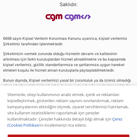
Saklıdır.
6698 sayılı Kişisel Verilerin Korunması Kanunu uyarınca, kişisel verileriniz
Şirketimiz tarafından işlenmektedir.
Şirketimizin vermek zorunda olduğu hizmetin devamı ve kalitesinin
artırılması için farklı kuruluşlardan hizmet alınabilmekte ve bu kapsamda
kişisel verileriniz, gizlilik standartlarımıza ve şartlarımıza uygun hareket
etmeleri koşulu ile hizmet alınan kuruluşlarla paylaşılabilmektedir.
Bunun dışında, Kişisel verilerinizi yasal bir zorunluluk ya da izniniz olmadığı
sürece herhangi bir üçüncü şahıs, kurum ve kuruluş ile paylaşılmamaktadır.
Sitemizde, siteyi kullanımınızı analiz etmek, içerik ve reklamları
kişiselleştirmek, gösterilen reklam sayısını sınırlandırmak, reklam
Web sitemizde yer alan analiz, yorum ve tavsiyeler yatırım danışmanlığı
kampanyalarının etkinliğini ölçmek, ziyaret tercihlerinizi hatırlamak,
kapsamında değildir. Bu tavsiyeler genel nitelikte olup, özel olarak sizin mali
site kullanım istatistiklerini raporlamak için çerezler
durumunuz ile risk ve getiri tercihlerinize uygun olarak hazırlanmamıştır. Bu
kullanılmaktadır. Çerezler hakkında detaylı bilgi almak için
Çerez
nedenle, sadece burada yer alan bilgilere dayanılarak yatırım kararı verilmesi
(Cookie) Politikası
’nı incelemenizi rica ederiz.
beklentilerinize uygun sonuçlar doğurmayabilir. Yapılan tüm yorumlar
analizler ve öneriler, analistlerin deneyim ve bilgisi dahilinde yapabileceği en