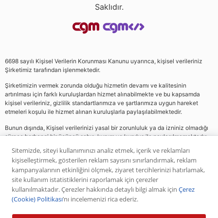
Saklıdır.
6698 sayılı Kişisel Verilerin Korunması Kanunu uyarınca, kişisel verileriniz
Şirketimiz tarafından işlenmektedir.
Şirketimizin vermek zorunda olduğu hizmetin devamı ve kalitesinin
artırılması için farklı kuruluşlardan hizmet alınabilmekte ve bu kapsamda
kişisel verileriniz, gizlilik standartlarımıza ve şartlarımıza uygun hareket
etmeleri koşulu ile hizmet alınan kuruluşlarla paylaşılabilmektedir.
Bunun dışında, Kişisel verilerinizi yasal bir zorunluluk ya da izniniz olmadığı
sürece herhangi bir üçüncü şahıs, kurum ve kuruluş ile paylaşılmamaktadır.
Sitemizde, siteyi kullanımınızı analiz etmek, içerik ve reklamları
kişiselleştirmek, gösterilen reklam sayısını sınırlandırmak, reklam
Web sitemizde yer alan analiz, yorum ve tavsiyeler yatırım danışmanlığı
kampanyalarının etkinliğini ölçmek, ziyaret tercihlerinizi hatırlamak,
kapsamında değildir. Bu tavsiyeler genel nitelikte olup, özel olarak sizin mali
site kullanım istatistiklerini raporlamak için çerezler
durumunuz ile risk ve getiri tercihlerinize uygun olarak hazırlanmamıştır. Bu
kullanılmaktadır. Çerezler hakkında detaylı bilgi almak için
Çerez
nedenle, sadece burada yer alan bilgilere dayanılarak yatırım kararı verilmesi
(Cookie) Politikası
’nı incelemenizi rica ederiz.
beklentilerinize uygun sonuçlar doğurmayabilir. Yapılan tüm yorumlar
analizler ve öneriler, analistlerin deneyim ve bilgisi dahilinde yapabileceği en