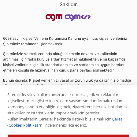
Saklıdır.
6698 sayılı Kişisel Verilerin Korunması Kanunu uyarınca, kişisel verileriniz
Şirketimiz tarafından işlenmektedir.
Şirketimizin vermek zorunda olduğu hizmetin devamı ve kalitesinin
artırılması için farklı kuruluşlardan hizmet alınabilmekte ve bu kapsamda
kişisel verileriniz, gizlilik standartlarımıza ve şartlarımıza uygun hareket
etmeleri koşulu ile hizmet alınan kuruluşlarla paylaşılabilmektedir.
Bunun dışında, Kişisel verilerinizi yasal bir zorunluluk ya da izniniz olmadığı
sürece herhangi bir üçüncü şahıs, kurum ve kuruluş ile paylaşılmamaktadır.
Sitemizde, siteyi kullanımınızı analiz etmek, içerik ve reklamları
kişiselleştirmek, gösterilen reklam sayısını sınırlandırmak, reklam
Web sitemizde yer alan analiz, yorum ve tavsiyeler yatırım danışmanlığı
kampanyalarının etkinliğini ölçmek, ziyaret tercihlerinizi hatırlamak,
kapsamında değildir. Bu tavsiyeler genel nitelikte olup, özel olarak sizin mali
site kullanım istatistiklerini raporlamak için çerezler
durumunuz ile risk ve getiri tercihlerinize uygun olarak hazırlanmamıştır. Bu
kullanılmaktadır. Çerezler hakkında detaylı bilgi almak için
Çerez
nedenle, sadece burada yer alan bilgilere dayanılarak yatırım kararı verilmesi
(Cookie) Politikası
’nı incelemenizi rica ederiz.
beklentilerinize uygun sonuçlar doğurmayabilir. Yapılan tüm yorumlar
analizler ve öneriler, analistlerin deneyim ve bilgisi dahilinde yapabileceği en