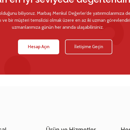
 olduğunu biliyoruz. Marbaş Menkul Değerler’de yatırımcılarımıza d
ı ve bir müşteri temsilcisi olmak üzere en az iki uzman görevlendiril
uzmanlarımıza günün her anında ulaşabilirsiniz.
Hesap Açın
İletişime Geçin
al
Ürün ve Hizmetler
Hes