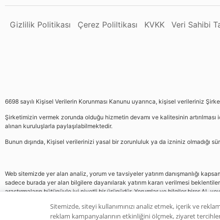
Gizlilik Politikası
Çerez Poliltikası
KVKK
Veri Sahibi 
6698 sayılı Kişisel Verilerin Korunması Kanunu uyarınca, kişisel verileriniz Şirk
Şirketimizin vermek zorunda olduğu hizmetin devamı ve kalitesinin artırılması iç
alınan kuruluşlarla paylaşılabilmektedir.
Bunun dışında, Kişisel verilerinizi yasal bir zorunluluk ya da izniniz olmadığı 
Web sitemizde yer alan analiz, yorum ve tavsiyeler yatırım danışmanlığı kapsamın
sadece burada yer alan bilgilere dayanılarak yatırım kararı verilmesi beklentile
araştırmaların bütünüyle iyi niyetli bir ürünüdür. Yorumlar ve bilgiler birer AL v
gelmemektedir, bu veriler neticesinde pozisyon almak yatırımcının kendi kararı
Sitemizde, siteyi kullanımınızı analiz etmek, içerik ve reklam
reklam kampanyalarının etkinliğini ölçmek, ziyaret tercihleri