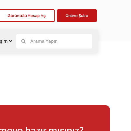
Görüntülü Hesap Aç
Online Şube
işim
rmeye hazır mısınız?