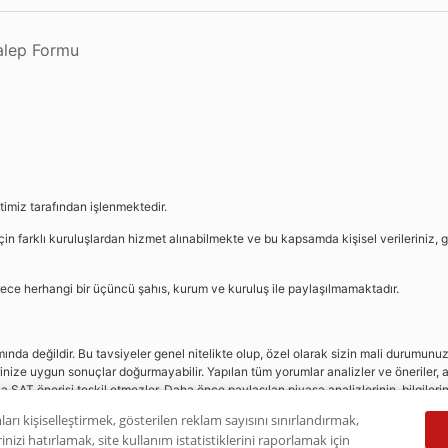
Talep Formu
etimiz tarafından işlenmektedir.
in farklı kuruluşlardan hizmet alınabilmekte ve bu kapsamda kişisel verileriniz, g
sürece herhangi bir üçüncü şahıs, kurum ve kuruluş ile paylaşılmamaktadır.
da değildir. Bu tavsiyeler genel nitelikte olup, özel olarak sizin mali durumunuz i
rinize uygun sonuçlar doğurmayabilir. Yapılan tüm yorumlar analizler ve öneriler, a
eya SAT önerisi teşkil etmezler. Daha önce paylaşılan piyasa analizlerinin, bilgiler
dır.
ları kişiselleştirmek, gösterilen reklam sayısını sınırlandırmak,
nizi hatırlamak, site kullanım istatistiklerini raporlamak için