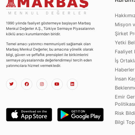
Hakkımı
1990 yılında faaliyet göstermeye başlayan Marbaş
Misyon v
Menkul Değerler A.Ş., Türkiye Sermaye Piyasalarının
Şirket Pro
köklü aracı kurumlarından biridir.
Yetki Bel
Temel amacı yatırımcı memnuniyeti sağlamak olan
Marbaş Menkul Değerler, bu amacına yönelik olarak
Faaliyet 
bilgi, güven ve şeffaflık prensipleri ile birikimlerini
İş Ortakl
sermaye piyasalarında değerlendirmeyi tercih eden
yatırımcılara hizmet vermektedir.
Haberler
İnsan Ka
Beklenme
Emir Ger
Politikas
Risk Bild
Bilgi To