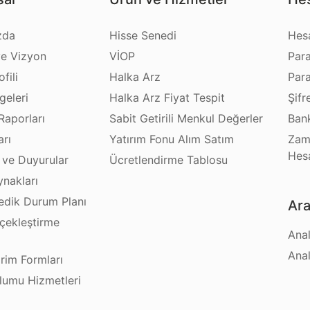
zda
Hisse Senedi
Hes
e Vizyon
VİOP
Par
fili
Halka Arz
Par
geleri
Halka Arz Fiyat Tespit
Şifr
Raporları
Sabit Getirili Menkul Değerler
Bank
arı
Yatırım Fonu Alım Satım
Zam
Hes
 ve Duyurular
Ücretlendirme Tablosu
ynakları
dik Durum Planı
Ara
çekleştirme
Anal
ı
Anal
irim Formları
plumu Hizmetleri