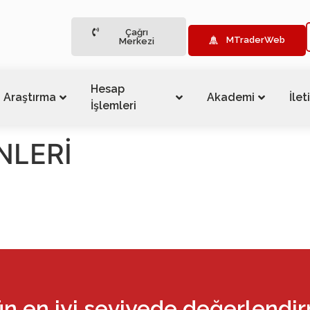
Çağrı
MTraderWeb
Merkezi
Hesap
Araştırma
Akademi
İlet
İşlemleri
NLERİ
ün en iyi seviyede değerlendi