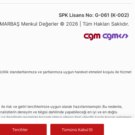
SPK Lisans No: G-061 (K-002)
MARBAŞ Menkul Değerler © 2026 | Tüm Hakları Saklıdır.
izlilik standartlarımıza ve şartlarımıza uygun hareket etmeleri koşulu ile hizmet
le risk ve getiri tercihlerinize uygun olarak hazırlanmamıştır. Bu nedenle,
nalistlerin deneyim ve bilgisi dahilinde yapabileceği en iyi ve en doğru
in ve önerilerin geçmişte başarılı olmuş olması ileri yönelik kesin başarı anlamına
Tercihler
Tümünü Kabul Et