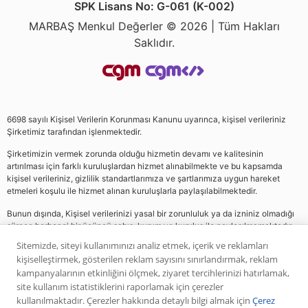
SPK Lisans No: G-061 (K-002)
MARBAŞ Menkul Değerler © 2026 | Tüm Hakları
Saklıdır.
6698 sayılı Kişisel Verilerin Korunması Kanunu uyarınca, kişisel verileriniz
Şirketimiz tarafından işlenmektedir.
Şirketimizin vermek zorunda olduğu hizmetin devamı ve kalitesinin
artırılması için farklı kuruluşlardan hizmet alınabilmekte ve bu kapsamda
kişisel verileriniz, gizlilik standartlarımıza ve şartlarımıza uygun hareket
etmeleri koşulu ile hizmet alınan kuruluşlarla paylaşılabilmektedir.
Bunun dışında, Kişisel verilerinizi yasal bir zorunluluk ya da izniniz olmadığı
sürece herhangi bir üçüncü şahıs, kurum ve kuruluş ile paylaşılmamaktadır.
Sitemizde, siteyi kullanımınızı analiz etmek, içerik ve reklamları
kişiselleştirmek, gösterilen reklam sayısını sınırlandırmak, reklam
Web sitemizde yer alan analiz, yorum ve tavsiyeler yatırım danışmanlığı
kampanyalarının etkinliğini ölçmek, ziyaret tercihlerinizi hatırlamak,
kapsamında değildir. Bu tavsiyeler genel nitelikte olup, özel olarak sizin mali
site kullanım istatistiklerini raporlamak için çerezler
durumunuz ile risk ve getiri tercihlerinize uygun olarak hazırlanmamıştır. Bu
kullanılmaktadır. Çerezler hakkında detaylı bilgi almak için
Çerez
nedenle, sadece burada yer alan bilgilere dayanılarak yatırım kararı verilmesi