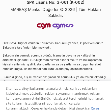
SPK Lisans No: G-061 (K-002)
MARBAŞ Menkul Değerler © 2026 | Tüm Hakları
Saklıdır.
6698 sayılı Kişisel Verilerin Korunması Kanunu uyarınca, kişisel verileriniz
Şirketimiz tarafından işlenmektedir.
Şirketimizin vermek zorunda olduğu hizmetin devamı ve kalitesinin
artırılması için farklı kuruluşlardan hizmet alınabilmekte ve bu kapsamda
kişisel verileriniz, gizlilik standartlarımıza ve şartlarımıza uygun hareket
etmeleri koşulu ile hizmet alınan kuruluşlarla paylaşılabilmektedir.
Bunun dışında, Kişisel verilerinizi yasal bir zorunluluk ya da izniniz olmadığı
sürece herhangi bir üçüncü şahıs, kurum ve kuruluş ile paylaşılmamaktadır.
Sitemizde, siteyi kullanımınızı analiz etmek, içerik ve reklamları
kişiselleştirmek, gösterilen reklam sayısını sınırlandırmak, reklam
Web sitemizde yer alan analiz, yorum ve tavsiyeler yatırım danışmanlığı
kampanyalarının etkinliğini ölçmek, ziyaret tercihlerinizi hatırlamak,
kapsamında değildir. Bu tavsiyeler genel nitelikte olup, özel olarak sizin mali
site kullanım istatistiklerini raporlamak için çerezler
durumunuz ile risk ve getiri tercihlerinize uygun olarak hazırlanmamıştır. Bu
kullanılmaktadır. Çerezler hakkında detaylı bilgi almak için
Çerez
nedenle, sadece burada yer alan bilgilere dayanılarak yatırım kararı verilmesi