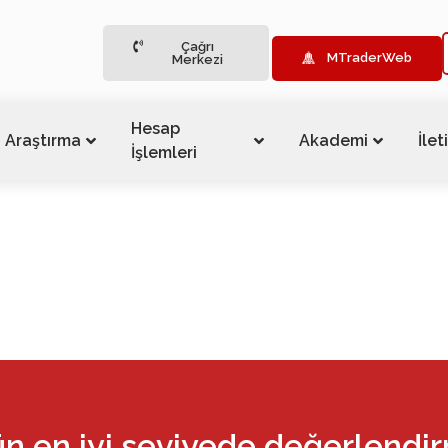
Çağrı
MTraderWeb
Merkezi
Hesap
Araştırma
Akademi
İlet
İşlemleri
ün en iyi seviyede değerlendi