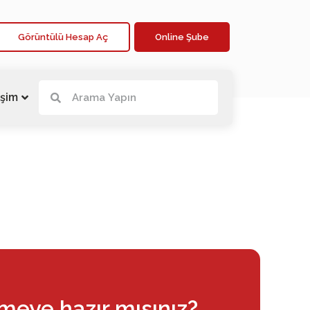
Görüntülü Hesap Aç
Online Şube
işim
rmeye hazır mısınız?