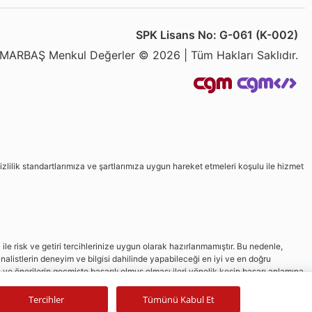
SPK Lisans No: G-061 (K-002)
MARBAŞ Menkul Değerler © 2026 | Tüm Hakları Saklıdır.
izlilik standartlarımıza ve şartlarımıza uygun hareket etmeleri koşulu ile hizmet
le risk ve getiri tercihlerinize uygun olarak hazırlanmamıştır. Bu nedenle,
nalistlerin deneyim ve bilgisi dahilinde yapabileceği en iyi ve en doğru
in ve önerilerin geçmişte başarılı olmuş olması ileri yönelik kesin başarı anlamına
Tercihler
Tümünü Kabul Et