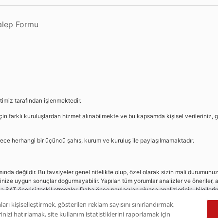
Talep Formu
etimiz tarafından işlenmektedir.
in farklı kuruluşlardan hizmet alınabilmekte ve bu kapsamda kişisel verileriniz, g
sürece herhangi bir üçüncü şahıs, kurum ve kuruluş ile paylaşılmamaktadır.
da değildir. Bu tavsiyeler genel nitelikte olup, özel olarak sizin mali durumunuz i
rinize uygun sonuçlar doğurmayabilir. Yapılan tüm yorumlar analizler ve öneriler, a
eya SAT önerisi teşkil etmezler. Daha önce paylaşılan piyasa analizlerinin, bilgiler
dır.
ları kişiselleştirmek, gösterilen reklam sayısını sınırlandırmak,
nizi hatırlamak, site kullanım istatistiklerini raporlamak için