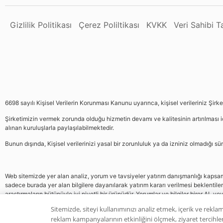
Gizlilik Politikası
Çerez Poliltikası
KVKK
Veri Sahibi 
6698 sayılı Kişisel Verilerin Korunması Kanunu uyarınca, kişisel verileriniz Şirk
Şirketimizin vermek zorunda olduğu hizmetin devamı ve kalitesinin artırılması iç
alınan kuruluşlarla paylaşılabilmektedir.
Bunun dışında, Kişisel verilerinizi yasal bir zorunluluk ya da izniniz olmadığı 
Web sitemizde yer alan analiz, yorum ve tavsiyeler yatırım danışmanlığı kapsamın
sadece burada yer alan bilgilere dayanılarak yatırım kararı verilmesi beklentile
araştırmaların bütünüyle iyi niyetli bir ürünüdür. Yorumlar ve bilgiler birer AL v
gelmemektedir, bu veriler neticesinde pozisyon almak yatırımcının kendi kararı
Sitemizde, siteyi kullanımınızı analiz etmek, içerik ve reklam
reklam kampanyalarının etkinliğini ölçmek, ziyaret tercihleri