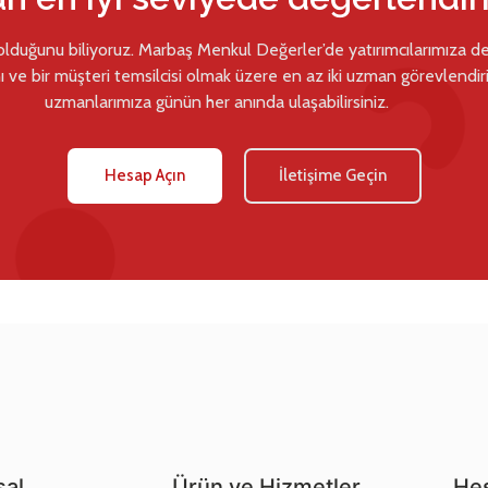
 olduğunu biliyoruz. Marbaş Menkul Değerler’de yatırımcılarımıza d
ı ve bir müşteri temsilcisi olmak üzere en az iki uzman görevlendiril
uzmanlarımıza günün her anında ulaşabilirsiniz.
Hesap Açın
İletişime Geçin
al
Ürün ve Hizmetler
Hes