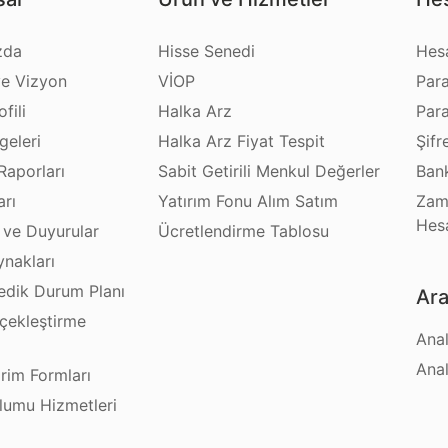
zda
Hisse Senedi
Hes
e Vizyon
VİOP
Par
fili
Halka Arz
Par
geleri
Halka Arz Fiyat Tespit
Şifr
Raporları
Sabit Getirili Menkul Değerler
Bank
arı
Yatırım Fonu Alım Satım
Zam
Hes
 ve Duyurular
Ücretlendirme Tablosu
ynakları
dik Durum Planı
Ara
çekleştirme
Anal
ı
Anal
irim Formları
plumu Hizmetleri