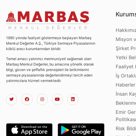
Kurums
Hakkımı
1990 yılında faaliyet göstermeye başlayan Marbaş
Misyon v
Menkul Değerler A.Ş., Türkiye Sermaye Piyasalarının
Şirket Pro
köklü aracı kurumlarından biridir.
Yetki Bel
Temel amacı yatırımcı memnuniyeti sağlamak olan
Marbaş Menkul Değerler, bu amacına yönelik olarak
Faaliyet 
bilgi, güven ve şeffaflık prensipleri ile birikimlerini
İş Ortakl
sermaye piyasalarında değerlendirmeyi tercih eden
yatırımcılara hizmet vermektedir.
Haberler
İnsan Ka
Beklenme
Emir Ger
Politikas
Risk Bild