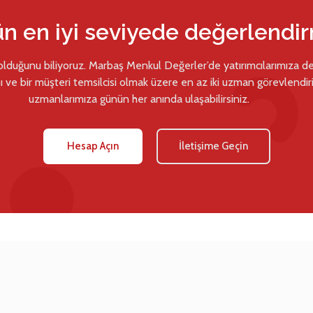
ün en iyi seviyede değerlendi
 olduğunu biliyoruz. Marbaş Menkul Değerler’de yatırımcılarımıza d
ı ve bir müşteri temsilcisi olmak üzere en az iki uzman görevlendiril
uzmanlarımıza günün her anında ulaşabilirsiniz.
Hesap Açın
İletişime Geçin