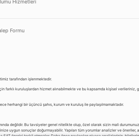
plumu Hizmetleri
Talep Formu
etimiz tarafından işlenmektedir.
in farklı kuruluşlardan hizmet alınabilmekte ve bu kapsamda kişisel verileriniz, g
sürece herhangi bir üçüncü şahıs, kurum ve kuruluş ile paylaşılmamaktadır.
da değildir. Bu tavsiyeler genel nitelikte olup, özel olarak sizin mali durumunuz i
rinize uygun sonuçlar doğurmayabilir. Yapılan tüm yorumlar analizler ve öneriler, a
eya SAT önerisi teşkil etmezler. Daha önce paylaşılan piyasa analizlerinin, bilgiler