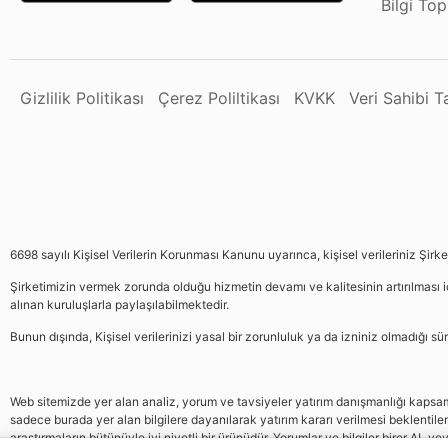
Bilgi To
Gizlilik Politikası
Çerez Poliltikası
KVKK
Veri Sahibi 
6698 sayılı Kişisel Verilerin Korunması Kanunu uyarınca, kişisel verileriniz Şirk
Şirketimizin vermek zorunda olduğu hizmetin devamı ve kalitesinin artırılması iç
alınan kuruluşlarla paylaşılabilmektedir.
Bunun dışında, Kişisel verilerinizi yasal bir zorunluluk ya da izniniz olmadığı 
Web sitemizde yer alan analiz, yorum ve tavsiyeler yatırım danışmanlığı kapsamın
sadece burada yer alan bilgilere dayanılarak yatırım kararı verilmesi beklentile
araştırmaların bütünüyle iyi niyetli bir ürünüdür. Yorumlar ve bilgiler birer AL v