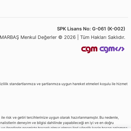
SPK Lisans No: G-061 (K-002)
MARBAŞ Menkul Değerler © 2026 | Tüm Hakları Saklıdır.
izlilik standartlarımıza ve şartlarımıza uygun hareket etmeleri koşulu ile hizmet
le risk ve getiri tercihlerinize uygun olarak hazırlanmamıştır. Bu nedenle,
nalistlerin deneyim ve bilgisi dahilinde yapabileceği en iyi ve en doğru
in ve önerilerin geçmişte başarılı olmuş olması ileri yönelik kesin başarı anlamına