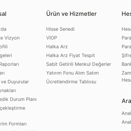
al
Ürün ve Hizmetler
Hes
zda
Hisse Senedi
Hes
e Vizyon
VİOP
Par
fili
Halka Arz
Par
geleri
Halka Arz Fiyat Tespit
Şifr
Raporları
Sabit Getirili Menkul Değerler
Bank
arı
Yatırım Fonu Alım Satım
Zam
Hes
 ve Duyurular
Ücretlendirme Tablosu
ynakları
dik Durum Planı
Ara
çekleştirme
Anal
ı
Anal
irim Formları