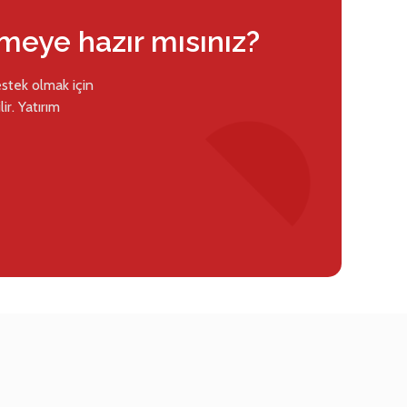
rmeye hazır mısınız?
estek olmak için
ir. Yatırım