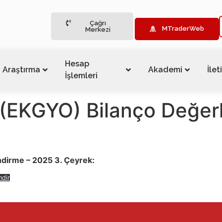
Çağrı
MTraderWeb
Merkezi
Hesap
Araştırma
Akademi
İlet
İşlemleri
(EKGYO) Bilanço Değer
dirme – 2025 3. Çeyrek:
ndir