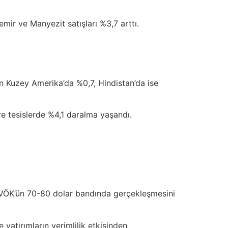
ir ve Manyezit satışları %3,7 arttı.
n Kuzey Amerika’da %0,7, Hindistan’da ise
re tesislerde %4,1 daralma yaşandı.
FAVÖK’ün 70-80 dolar bandında gerçekleşmesini
 yatırımların verimlilik etkisinden