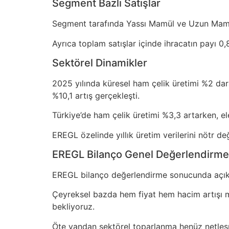
Segment Bazlı Satışlar
Segment tarafında Yassı Mamül ve Uzun Mamül 
Ayrıca toplam satışlar içinde ihracatın payı 0
Sektörel Dinamikler
2025 yılında küresel ham çelik üretimi %2 dar
%10,1 artış gerçekleşti.
Türkiye’de ham çelik üretimi %3,3 artarken, el
EREGL özelinde yıllık üretim verilerini nötr de
EREGL Bilanço Genel Değerlendirme
EREGL bilanço değerlendirme sonucunda açıklana
Çeyreksel bazda hem fiyat hem hacim artışı m
bekliyoruz.
Öte yandan sektörel toparlanma henüz netleşmiş 