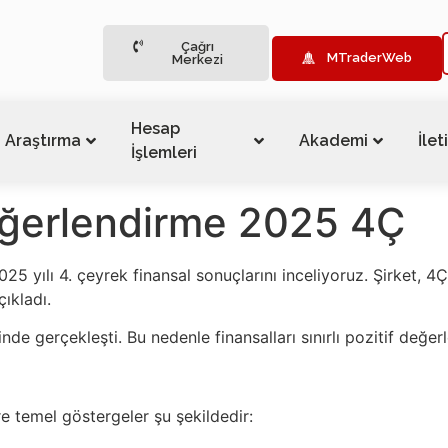
Çağrı
MTraderWeb
Merkezi
Hesap
Araştırma
Akademi
İlet
İşlemleri
ğerlendirme 2025 4Ç
5 yılı 4. çeyrek finansal sonuçlarını inceliyoruz. Şirket, 
ıkladı.
nde gerçekleşti. Bu nedenle finansalları sınırlı pozitif değer
 temel göstergeler şu şekildedir: