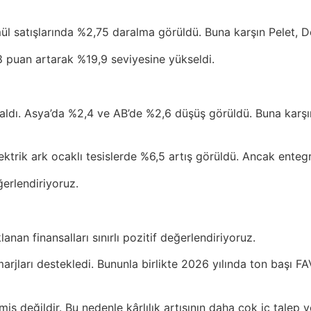
satışlarında %2,75 daralma görüldü. Buna karşın Pelet, Dem
,8 puan artarak %19,9 seviyesine yükseldi.
aldı. Asya’da %2,4 ve AB’de %2,6 düşüş görüldü. Buna karşı
ektrik ark ocaklı tesislerde %6,5 artış görüldü. Ancak enteg
ğerlendiriyoruz.
n finansalları sınırlı pozitif değerlendiriyoruz.
arjları destekledi. Bununla birlikte 2026 yılında ton başı 
değildir. Bu nedenle kârlılık artışının daha çok iç talep ve