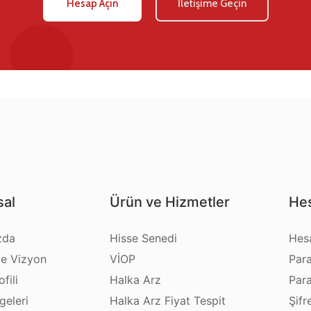
Hesap Açın
İletişime Geçin
al
Ürün ve Hizmetler
Hes
zda
Hisse Senedi
Hes
e Vizyon
VİOP
Par
fili
Halka Arz
Par
geleri
Halka Arz Fiyat Tespit
Şifr