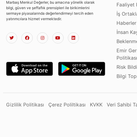
Marbaş Menkul Değerler, bu amacına yönelik olarak
Faaliyet 
bilgi, güven ve şeffaflık prensipleri ile birikimlerini
İş Ortakl
sermaye piyasalarında değerlendirmeyi tercih eden
yatırımcılara hizmet vermektedir.
Haberler
İnsan Ka
Beklenme
Emir Ger
Politikas
Risk Bild
Bilgi To
Gizlilik Politikası
Çerez Poliltikası
KVKK
Veri Sahibi 