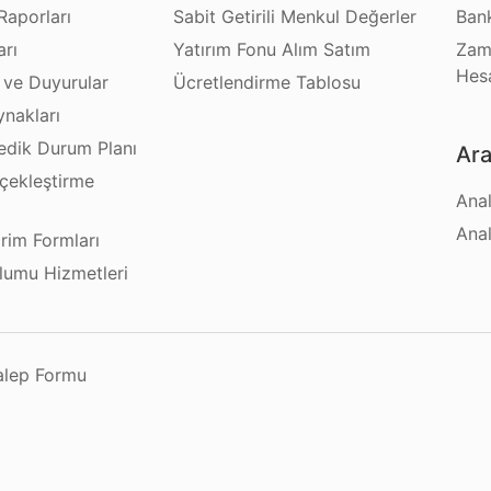
Raporları
Sabit Getirili Menkul Değerler
Bank
arı
Yatırım Fonu Alım Satım
Zam
Hes
 ve Duyurular
Ücretlendirme Tablosu
ynakları
dik Durum Planı
Ara
çekleştirme
Anal
ı
Anal
irim Formları
plumu Hizmetleri
Talep Formu