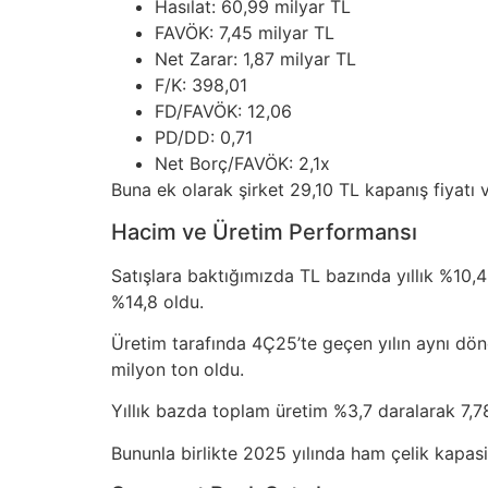
Hasılat: 60,99 milyar TL
FAVÖK: 7,45 milyar TL
Net Zarar: 1,87 milyar TL
F/K: 398,01
FD/FAVÖK: 12,06
PD/DD: 0,71
Net Borç/FAVÖK: 2,1x
Buna ek olarak şirket 29,10 TL kapanış fiyatı 
Hacim ve Üretim Performansı
Satışlara baktığımızda TL bazında yıllık %10,
%14,8 oldu.
Üretim tarafında 4Ç25’te geçen yılın aynı döne
milyon ton oldu.
Yıllık bazda toplam üretim %3,7 daralarak 7,78
Bununla birlikte 2025 yılında ham çelik kapas