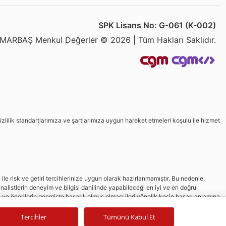
SPK Lisans No: G-061 (K-002)
MARBAŞ Menkul Değerler © 2026 | Tüm Hakları Saklıdır.
izlilik standartlarımıza ve şartlarımıza uygun hareket etmeleri koşulu ile hizmet
le risk ve getiri tercihlerinize uygun olarak hazırlanmamıştır. Bu nedenle,
nalistlerin deneyim ve bilgisi dahilinde yapabileceği en iyi ve en doğru
in ve önerilerin geçmişte başarılı olmuş olması ileri yönelik kesin başarı anlamına
Tercihler
Tümünü Kabul Et