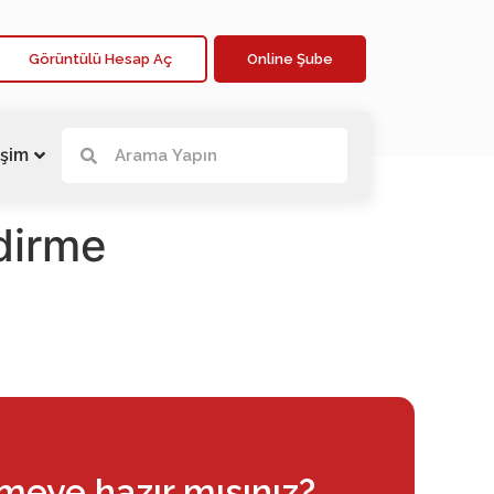
Görüntülü Hesap Aç
Online Şube
işim
dirme
rmeye hazır mısınız?