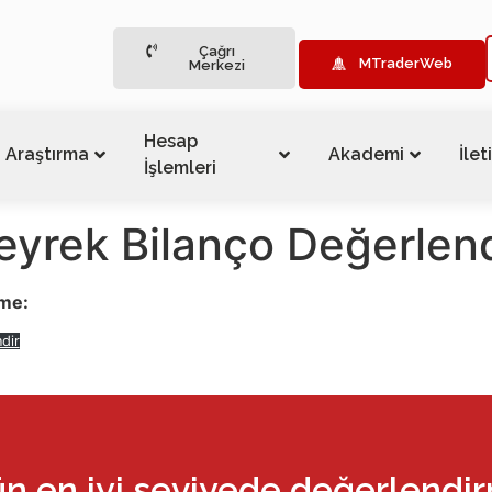
Çağrı
MTraderWeb
Merkezi
Hesap
Araştırma
Akademi
İlet
İşlemleri
yrek Bilanço Değerlen
rme:
ndir
ün en iyi seviyede değerlendi