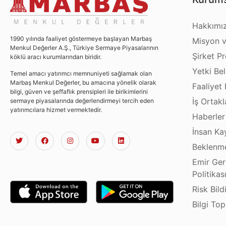
Hakkımı
1990 yılında faaliyet göstermeye başlayan Marbaş
Misyon v
Menkul Değerler A.Ş., Türkiye Sermaye Piyasalarının
Şirket Pro
köklü aracı kurumlarından biridir.
Yetki Bel
Temel amacı yatırımcı memnuniyeti sağlamak olan
Marbaş Menkul Değerler, bu amacına yönelik olarak
Faaliyet 
bilgi, güven ve şeffaflık prensipleri ile birikimlerini
İş Ortakl
sermaye piyasalarında değerlendirmeyi tercih eden
yatırımcılara hizmet vermektedir.
Haberler
İnsan Ka
Beklenme
Emir Ger
Politikas
Risk Bild
Bilgi To