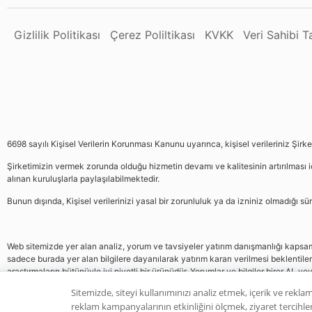
Gizlilik Politikası
Çerez Poliltikası
KVKK
Veri Sahibi 
6698 sayılı Kişisel Verilerin Korunması Kanunu uyarınca, kişisel verileriniz Şirk
Şirketimizin vermek zorunda olduğu hizmetin devamı ve kalitesinin artırılması iç
alınan kuruluşlarla paylaşılabilmektedir.
Bunun dışında, Kişisel verilerinizi yasal bir zorunluluk ya da izniniz olmadığı 
Web sitemizde yer alan analiz, yorum ve tavsiyeler yatırım danışmanlığı kapsamın
sadece burada yer alan bilgilere dayanılarak yatırım kararı verilmesi beklentile
araştırmaların bütünüyle iyi niyetli bir ürünüdür. Yorumlar ve bilgiler birer AL v
gelmemektedir, bu veriler neticesinde pozisyon almak yatırımcının kendi kararı
Sitemizde, siteyi kullanımınızı analiz etmek, içerik ve reklam
reklam kampanyalarının etkinliğini ölçmek, ziyaret tercihleri