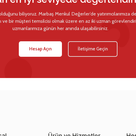
 olduğunu biliyoruz. Marbaş Menkul Değerler’de yatırımcılarımıza d
ı ve bir müşteri temsilcisi olmak üzere en az iki uzman görevlendiril
uzmanlarımıza günün her anında ulaşabilirsiniz.
Hesap Açın
İletişime Geçin
al
Ürün ve Hizmetler
Hes