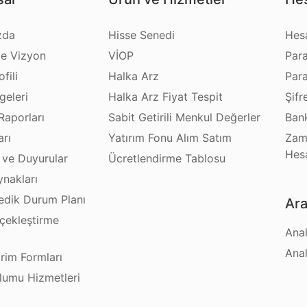
zda
Hisse Senedi
Hes
e Vizyon
VİOP
Par
fili
Halka Arz
Par
geleri
Halka Arz Fiyat Tespit
Şifr
Raporları
Sabit Getirili Menkul Değerler
Bank
arı
Yatırım Fonu Alım Satım
Zam
Hes
 ve Duyurular
Ücretlendirme Tablosu
ynakları
dik Durum Planı
Ara
çekleştirme
Anal
ı
Anal
irim Formları
plumu Hizmetleri