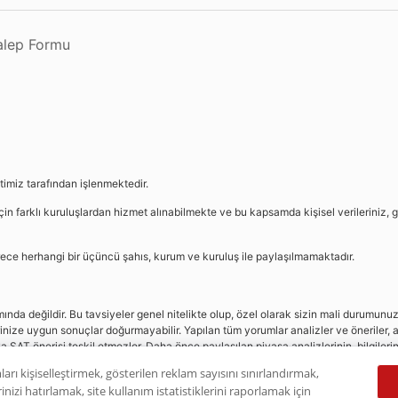
Talep Formu
etimiz tarafından işlenmektedir.
in farklı kuruluşlardan hizmet alınabilmekte ve bu kapsamda kişisel verileriniz, g
sürece herhangi bir üçüncü şahıs, kurum ve kuruluş ile paylaşılmamaktadır.
da değildir. Bu tavsiyeler genel nitelikte olup, özel olarak sizin mali durumunuz i
rinize uygun sonuçlar doğurmayabilir. Yapılan tüm yorumlar analizler ve öneriler, a
eya SAT önerisi teşkil etmezler. Daha önce paylaşılan piyasa analizlerinin, bilgiler
dır.
ları kişiselleştirmek, gösterilen reklam sayısını sınırlandırmak,
nizi hatırlamak, site kullanım istatistiklerini raporlamak için