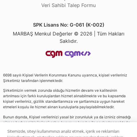
Veri Sahibi Talep Formu
SPK Lisans No: G-061 (K-002)
MARBAŞ Menkul Değerler © 2026 | Tüm Hakları
Saklıdır.
6698 sayılı Kişisel Verilerin Korunması Kanunu uyarınca, kişisel verileriniz
Şirketimiz tarafından işlenmektedir.
Şirketimizin vermek zorunda olduğu hizmetin devamı ve kalitesinin
artırılması için farklı kuruluşlardan hizmet alınabilmekte ve bu kapsamda
kişisel verileriniz, gizlilik standartlarımıza ve şartlarımıza uygun hareket
etmeleri koşulu ile hizmet alınan kuruluşlarla paylaşılabilmektedir.
Bunun dışında, Kişisel verilerinizi yasal bir zorunluluk ya da izniniz olmadığı
sürece herhangi bir üçüncü şahıs, kurum ve kuruluş ile paylaşılmamaktadır.
Sitemizde, siteyi kullanımınızı analiz etmek, içerik ve reklamları