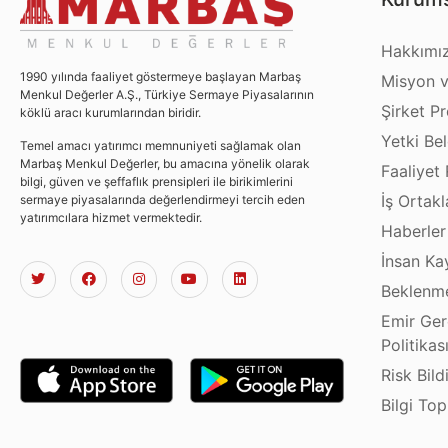
Hakkımı
1990 yılında faaliyet göstermeye başlayan Marbaş
Misyon v
Menkul Değerler A.Ş., Türkiye Sermaye Piyasalarının
Şirket Pro
köklü aracı kurumlarından biridir.
Yetki Bel
Temel amacı yatırımcı memnuniyeti sağlamak olan
Marbaş Menkul Değerler, bu amacına yönelik olarak
Faaliyet 
bilgi, güven ve şeffaflık prensipleri ile birikimlerini
İş Ortakl
sermaye piyasalarında değerlendirmeyi tercih eden
yatırımcılara hizmet vermektedir.
Haberler
İnsan Ka
Beklenme
Emir Ger
Politikas
Risk Bild
Bilgi To