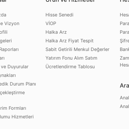
zda
Hisse Senedi
Hes
e Vizyon
VİOP
Par
fili
Halka Arz
Par
geleri
Halka Arz Fiyat Tespit
Şifr
Raporları
Sabit Getirili Menkul Değerler
Bank
arı
Yatırım Fonu Alım Satım
Zam
Hes
 ve Duyurular
Ücretlendirme Tablosu
ynakları
dik Durum Planı
Ara
çekleştirme
Anal
ı
Anal
irim Formları
plumu Hizmetleri