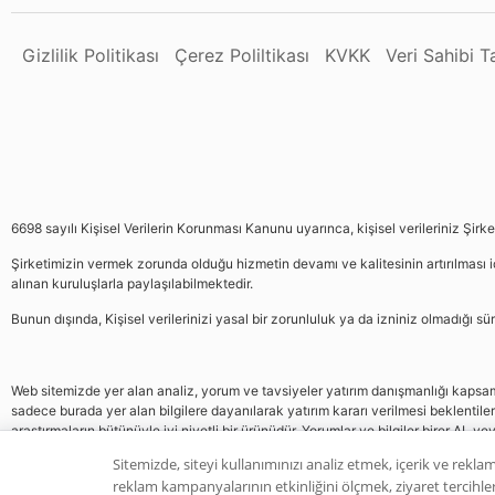
Gizlilik Politikası
Çerez Poliltikası
KVKK
Veri Sahibi 
6698 sayılı Kişisel Verilerin Korunması Kanunu uyarınca, kişisel verileriniz Şirk
Şirketimizin vermek zorunda olduğu hizmetin devamı ve kalitesinin artırılması iç
alınan kuruluşlarla paylaşılabilmektedir.
Bunun dışında, Kişisel verilerinizi yasal bir zorunluluk ya da izniniz olmadığı 
Web sitemizde yer alan analiz, yorum ve tavsiyeler yatırım danışmanlığı kapsamın
sadece burada yer alan bilgilere dayanılarak yatırım kararı verilmesi beklentile
araştırmaların bütünüyle iyi niyetli bir ürünüdür. Yorumlar ve bilgiler birer AL v
gelmemektedir, bu veriler neticesinde pozisyon almak yatırımcının kendi kararı
Sitemizde, siteyi kullanımınızı analiz etmek, içerik ve reklam
reklam kampanyalarının etkinliğini ölçmek, ziyaret tercihleri