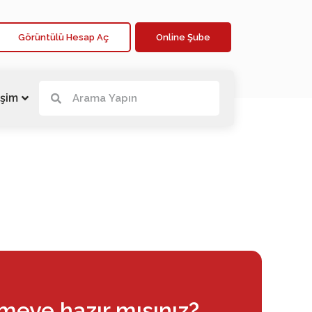
Görüntülü Hesap Aç
Online Şube
işim
rmeye hazır mısınız?