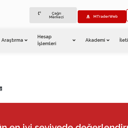
Çağrı
MTraderWeb
Merkezi
Hesap
Araştırma
Akademi
İlet
İşlemleri
ir
ün en iyi seviyede değerlendi