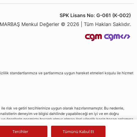
SPK Lisans No: G-061 (K-002)
MARBAŞ Menkul Değerler © 2026 | Tüm Hakları Saklıdır.
izlilik standartlarımıza ve şartlarımıza uygun hareket etmeleri koşulu ile hizmet
le risk ve getiri tercihlerinize uygun olarak hazırlanmamıştır. Bu nedenle,
nalistlerin deneyim ve bilgisi dahilinde yapabileceği en iyi ve en doğru
in ve önerilerin geçmişte başarılı olmuş olması ileri yönelik kesin başarı anlamına
Tercihler
Tümünü Kabul Et