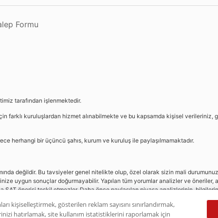
Talep Formu
etimiz tarafından işlenmektedir.
in farklı kuruluşlardan hizmet alınabilmekte ve bu kapsamda kişisel verileriniz, g
sürece herhangi bir üçüncü şahıs, kurum ve kuruluş ile paylaşılmamaktadır.
da değildir. Bu tavsiyeler genel nitelikte olup, özel olarak sizin mali durumunuz i
rinize uygun sonuçlar doğurmayabilir. Yapılan tüm yorumlar analizler ve öneriler, a
eya SAT önerisi teşkil etmezler. Daha önce paylaşılan piyasa analizlerinin, bilgiler
dır.
ları kişiselleştirmek, gösterilen reklam sayısını sınırlandırmak,
nizi hatırlamak, site kullanım istatistiklerini raporlamak için