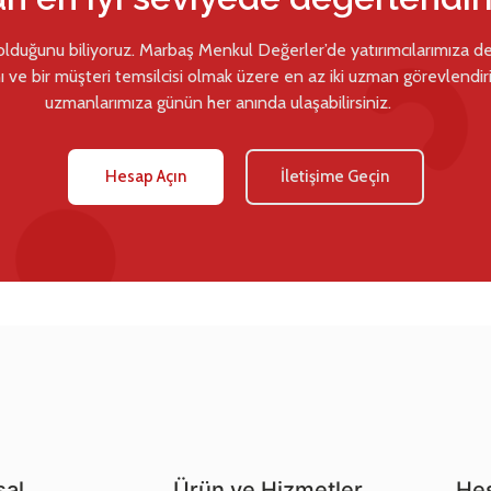
 olduğunu biliyoruz. Marbaş Menkul Değerler’de yatırımcılarımıza d
ı ve bir müşteri temsilcisi olmak üzere en az iki uzman görevlendiril
uzmanlarımıza günün her anında ulaşabilirsiniz.
Hesap Açın
İletişime Geçin
al
Ürün ve Hizmetler
Hes