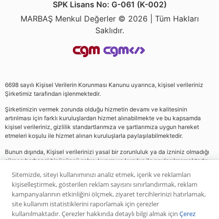
SPK Lisans No: G-061 (K-002)
MARBAŞ Menkul Değerler © 2026 | Tüm Hakları
Saklıdır.
6698 sayılı Kişisel Verilerin Korunması Kanunu uyarınca, kişisel verileriniz
Şirketimiz tarafından işlenmektedir.
Şirketimizin vermek zorunda olduğu hizmetin devamı ve kalitesinin
artırılması için farklı kuruluşlardan hizmet alınabilmekte ve bu kapsamda
kişisel verileriniz, gizlilik standartlarımıza ve şartlarımıza uygun hareket
etmeleri koşulu ile hizmet alınan kuruluşlarla paylaşılabilmektedir.
Bunun dışında, Kişisel verilerinizi yasal bir zorunluluk ya da izniniz olmadığı
sürece herhangi bir üçüncü şahıs, kurum ve kuruluş ile paylaşılmamaktadır.
Sitemizde, siteyi kullanımınızı analiz etmek, içerik ve reklamları
kişiselleştirmek, gösterilen reklam sayısını sınırlandırmak, reklam
Web sitemizde yer alan analiz, yorum ve tavsiyeler yatırım danışmanlığı
kampanyalarının etkinliğini ölçmek, ziyaret tercihlerinizi hatırlamak,
kapsamında değildir. Bu tavsiyeler genel nitelikte olup, özel olarak sizin mali
site kullanım istatistiklerini raporlamak için çerezler
durumunuz ile risk ve getiri tercihlerinize uygun olarak hazırlanmamıştır. Bu
kullanılmaktadır. Çerezler hakkında detaylı bilgi almak için
Çerez
nedenle, sadece burada yer alan bilgilere dayanılarak yatırım kararı verilmesi