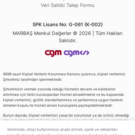
Veri Sahibi Talep Formu
SPK Lisans No: G-061 (K-002)
MARBAŞ Menkul Değerler © 2026 | Tüm Hakları
Saklıdır.
6698 sayılı Kişisel Verilerin Korunması Kanunu uyarınca, kişisel verileriniz
Şirketimiz tarafından işlenmektedir.
Şirketimizin vermek zorunda olduğu hizmetin devamı ve kalitesinin
artırılması için farklı kuruluşlardan hizmet alınabilmekte ve bu kapsamda
kişisel verileriniz, gizlilik standartlarımıza ve şartlarımıza uygun hareket
etmeleri koşulu ile hizmet alınan kuruluşlarla paylaşılabilmektedir.
Bunun dışında, Kişisel verilerinizi yasal bir zorunluluk ya da izniniz olmadığı
sürece herhangi bir üçüncü şahıs, kurum ve kuruluş ile paylaşılmamaktadır.
Sitemizde, siteyi kullanımınızı analiz etmek, içerik ve reklamları