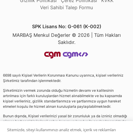
Gizlilik Politikası
Çerez Poliltikası
KVKK
Veri Sahibi Talep Formu
SPK Lisans No: G-061 (K-002)
MARBAŞ Menkul Değerler © 2026 | Tüm Hakları
Saklıdır.
6698 sayılı Kişisel Verilerin Korunması Kanunu uyarınca, kişisel verileriniz
Şirketimiz tarafından işlenmektedir.
Şirketimizin vermek zorunda olduğu hizmetin devamı ve kalitesinin
artırılması için farklı kuruluşlardan hizmet alınabilmekte ve bu kapsamda
kişisel verileriniz, gizlilik standartlarımıza ve şartlarımıza uygun hareket
etmeleri koşulu ile hizmet alınan kuruluşlarla paylaşılabilmektedir.
Bunun dışında, Kişisel verilerinizi yasal bir zorunluluk ya da izniniz olmadığı
sürece herhangi bir üçüncü şahıs, kurum ve kuruluş ile paylaşılmamaktadır.
Sitemizde, siteyi kullanımınızı analiz etmek, içerik ve reklamları