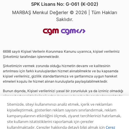
SPK Lisans No: G-061 (K-002)
MARBAŞ Menkul Değerler © 2026 | Tüm Hakları
Saklıdır.
6698 sayılı Kişisel Verilerin Korunması Kanunu uyarınca, kişisel verileriniz
Şirketimiz tarafından işlenmektedir.
Şirketimizin vermek zorunda olduğu hizmetin devamı ve kalitesinin
artırılması için farklı kuruluşlardan hizmet alınabilmekte ve bu kapsamda
kişisel verileriniz, gizlilik standartlarımıza ve şartlarımıza uygun hareket
etmeleri koşulu ile hizmet alınan kuruluşlarla paylaşılabilmektedir.
Bunun dışında, Kişisel verilerinizi yasal bir zorunluluk ya da izniniz olmadığı
sürece herhangi bir üçüncü şahıs, kurum ve kuruluş ile paylaşılmamaktadır.
Sitemizde, siteyi kullanımınızı analiz etmek, içerik ve reklamları
kişiselleştirmek, gösterilen reklam sayısını sınırlandırmak, reklam
Web sitemizde yer alan analiz, yorum ve tavsiyeler yatırım danışmanlığı
kampanyalarının etkinliğini ölçmek, ziyaret tercihlerinizi hatırlamak,
kapsamında değildir. Bu tavsiyeler genel nitelikte olup, özel olarak sizin mali
site kullanım istatistiklerini raporlamak için çerezler
durumunuz ile risk ve getiri tercihlerinize uygun olarak hazırlanmamıştır. Bu
kullanılmaktadır. Çerezler hakkında detaylı bilgi almak için
Çerez