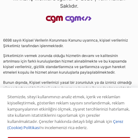
Saklıdır.
6698 sayılı Kişisel Verilerin Korunması Kanunu uyarınca, kişisel verileriniz
Şirketimiz tarafından işlenmektedir.
Şirketimizin vermek zorunda olduğu hizmetin devamı ve kalitesinin
artırılması için farklı kuruluşlardan hizmet alınabilmekte ve bu kapsamda
kişisel verileriniz, gizlilik standartlarımıza ve şartlarımıza uygun hareket
etmeleri koşulu ile hizmet alınan kuruluşlarla paylaşılabilmektedir.
Bunun dışında, Kişisel verilerinizi yasal bir zorunluluk ya da izniniz olmadığı
sürece herhangi bir üçüncü şahıs, kurum ve kuruluş ile paylaşılmamaktadır.
Sitemizde, siteyi kullanımınızı analiz etmek, içerik ve reklamları
kişiselleştirmek, gösterilen reklam sayısını sınırlandırmak, reklam
Web sitemizde yer alan analiz, yorum ve tavsiyeler yatırım danışmanlığı
kampanyalarının etkinliğini ölçmek, ziyaret tercihlerinizi hatırlamak,
kapsamında değildir. Bu tavsiyeler genel nitelikte olup, özel olarak sizin mali
site kullanım istatistiklerini raporlamak için çerezler
durumunuz ile risk ve getiri tercihlerinize uygun olarak hazırlanmamıştır. Bu
kullanılmaktadır. Çerezler hakkında detaylı bilgi almak için
Çerez
nedenle, sadece burada yer alan bilgilere dayanılarak yatırım kararı verilmesi
(Cookie) Politikası
’nı incelemenizi rica ederiz.
beklentilerinize uygun sonuçlar doğurmayabilir. Yapılan tüm yorumlar
analizler ve öneriler, analistlerin deneyim ve bilgisi dahilinde yapabileceği en