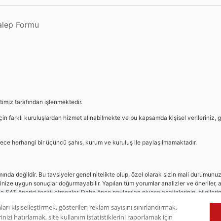
Talep Formu
etimiz tarafından işlenmektedir.
in farklı kuruluşlardan hizmet alınabilmekte ve bu kapsamda kişisel verileriniz, g
sürece herhangi bir üçüncü şahıs, kurum ve kuruluş ile paylaşılmamaktadır.
da değildir. Bu tavsiyeler genel nitelikte olup, özel olarak sizin mali durumunuz i
rinize uygun sonuçlar doğurmayabilir. Yapılan tüm yorumlar analizler ve öneriler, a
eya SAT önerisi teşkil etmezler. Daha önce paylaşılan piyasa analizlerinin, bilgiler
dır.
ları kişiselleştirmek, gösterilen reklam sayısını sınırlandırmak,
nizi hatırlamak, site kullanım istatistiklerini raporlamak için