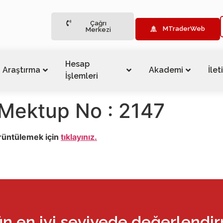
Çağrı
MTraderWeb
Merkezi
Hesap
Araştırma
Akademi
İlet
İşlemleri
Mektup No : 2147
rüntülemek için
tıklayınız.
ün en iyi seviyede değerlendi