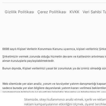
Gizlilik Politikası
Çerez Poliltikası
KVKK
Veri Sahibi 
6698 sayılı Kişisel Verilerin Korunması Kanunu uyarınca, kişisel verileriniz Şirk
Şirketimizin vermek zorunda olduğu hizmetin devamı ve kalitesinin artırılması iç
alınan kuruluşlarla paylaşılabilmektedir.
Bunun dışında, Kişisel verilerinizi yasal bir zorunluluk ya da izniniz olmadığı 
Web sitemizde yer alan analiz, yorum ve tavsiyeler yatırım danışmanlığı kapsamın
sadece burada yer alan bilgilere dayanılarak yatırım kararı verilmesi beklentile
araştırmaların bütünüyle iyi niyetli bir ürünüdür. Yorumlar ve bilgiler birer AL v
gelmemektedir, bu veriler neticesinde pozisyon almak yatırımcının kendi kararı
Sitemizde, siteyi kullanımınızı analiz etmek, içerik ve reklam
reklam kampanyalarının etkinliğini ölçmek, ziyaret tercihleri