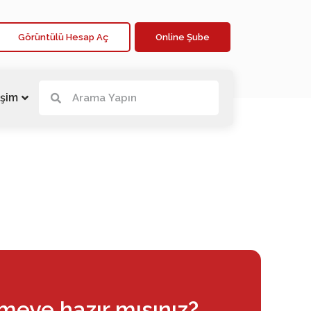
Görüntülü Hesap Aç
Online Şube
işim
rmeye hazır mısınız?