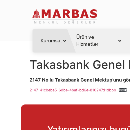
Ürün ve
Kurumsal
Hizmetler
Takasbank Genel 
2147 No’lu Takasbank Genel Mektup’unu gö
2147-41cbeba5-6dbe-4baf-bd6e-810247d1dbbb
İndir
Yatırımlarınızı bug