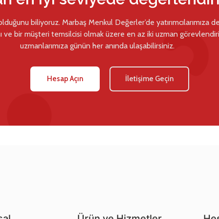
 olduğunu biliyoruz. Marbaş Menkul Değerler’de yatırımcılarımıza d
ı ve bir müşteri temsilcisi olmak üzere en az iki uzman görevlendiril
uzmanlarımıza günün her anında ulaşabilirsiniz.
Hesap Açın
İletişime Geçin
al
Ürün ve Hizmetler
Hes