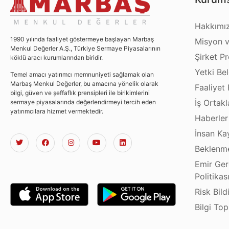
Hakkımı
1990 yılında faaliyet göstermeye başlayan Marbaş
Misyon v
Menkul Değerler A.Ş., Türkiye Sermaye Piyasalarının
Şirket Pro
köklü aracı kurumlarından biridir.
Yetki Bel
Temel amacı yatırımcı memnuniyeti sağlamak olan
Marbaş Menkul Değerler, bu amacına yönelik olarak
Faaliyet 
bilgi, güven ve şeffaflık prensipleri ile birikimlerini
İş Ortakl
sermaye piyasalarında değerlendirmeyi tercih eden
yatırımcılara hizmet vermektedir.
Haberler
İnsan Ka
Beklenme
Emir Ger
Politikas
Risk Bild
Bilgi To