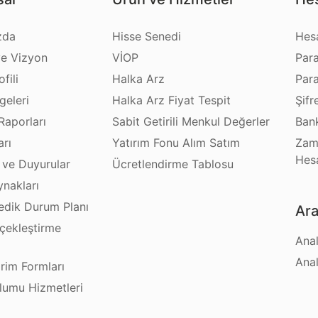
zda
Hisse Senedi
Hes
e Vizyon
VİOP
Par
fili
Halka Arz
Par
geleri
Halka Arz Fiyat Tespit
Şifr
Raporları
Sabit Getirili Menkul Değerler
Bank
arı
Yatırım Fonu Alım Satım
Zam
Hes
 ve Duyurular
Ücretlendirme Tablosu
ynakları
dik Durum Planı
Ara
çekleştirme
Anal
ı
Anal
irim Formları
plumu Hizmetleri