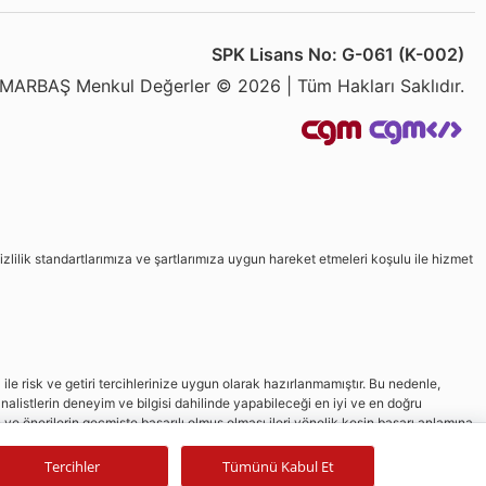
SPK Lisans No: G-061 (K-002)
MARBAŞ Menkul Değerler © 2026 | Tüm Hakları Saklıdır.
izlilik standartlarımıza ve şartlarımıza uygun hareket etmeleri koşulu ile hizmet
le risk ve getiri tercihlerinize uygun olarak hazırlanmamıştır. Bu nedenle,
nalistlerin deneyim ve bilgisi dahilinde yapabileceği en iyi ve en doğru
in ve önerilerin geçmişte başarılı olmuş olması ileri yönelik kesin başarı anlamına
Tercihler
Tümünü Kabul Et