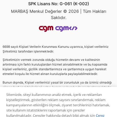
SPK Lisans No: G-061 (K-002)
MARBAŞ Menkul Değerler © 2026 | Tüm Hakları
Saklıdır.
6698 sayılı Kişisel Verilerin Korunması Kanunu uyarınca, kişisel verileriniz
Şirketimiz tarafından işlenmektedir.
Şirketimizin vermek zorunda olduğu hizmetin devamı ve kalitesinin
artırılması için farklı kuruluşlardan hizmet alınabilmekte ve bu kapsamda
kişisel verileriniz, gizlilik standartlarımıza ve şartlarımıza uygun hareket
etmeleri koşulu ile hizmet alınan kuruluşlarla paylaşılabilmektedir.
Bunun dışında, Kişisel verilerinizi yasal bir zorunluluk ya da izniniz olmadığı
sürece herhangi bir üçüncü şahıs, kurum ve kuruluş ile paylaşılmamaktadır.
Sitemizde, siteyi kullanımınızı analiz etmek, içerik ve reklamları
kişiselleştirmek, gösterilen reklam sayısını sınırlandırmak, reklam
Web sitemizde yer alan analiz, yorum ve tavsiyeler yatırım danışmanlığı
kampanyalarının etkinliğini ölçmek, ziyaret tercihlerinizi hatırlamak,
kapsamında değildir. Bu tavsiyeler genel nitelikte olup, özel olarak sizin mali
site kullanım istatistiklerini raporlamak için çerezler
durumunuz ile risk ve getiri tercihlerinize uygun olarak hazırlanmamıştır. Bu
kullanılmaktadır. Çerezler hakkında detaylı bilgi almak için
Çerez