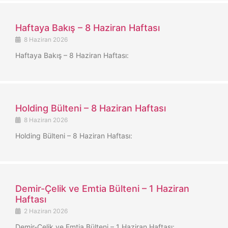
Haftaya Bakış – 8 Haziran Haftası
8 Haziran 2026
Haftaya Bakış – 8 Haziran Haftası:
Holding Bülteni – 8 Haziran Haftası
8 Haziran 2026
Holding Bülteni – 8 Haziran Haftası:
Demir-Çelik ve Emtia Bülteni – 1 Haziran
Haftası
2 Haziran 2026
Demir-Çelik ve Emtia Bülteni – 1 Haziran Haftası: