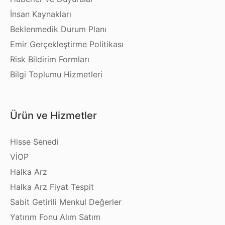
İnsan Kaynakları
Beklenmedik Durum Planı
Emir Gerçekleştirme Politikası
Risk Bildirim Formları
Bilgi Toplumu Hizmetleri
Ürün ve Hizmetler
Hisse Senedi
VİOP
Halka Arz
Halka Arz Fiyat Tespit
Sabit Getirili Menkul Değerler
Yatırım Fonu Alım Satım