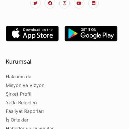
Kurumsal
Hakkımızda
Misyon ve Vizyon
Şirket Profili
Yetki Belgeleri
Faaliyet Raporları
İş Ortakları
Haberler ve Duyurular