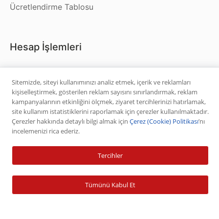
Ücretlendirme Tablosu
Hesap İşlemleri
Hesap Açma
Sitemizde, siteyi kullanımınızı analiz etmek, içerik ve reklamları
Para Yatırma
kişiselleştirmek, gösterilen reklam sayısını sınırlandırmak, reklam
Para Çekme
kampanyalarının etkinliğini ölçmek, ziyaret tercihlerinizi hatırlamak,
site kullanım istatistiklerini raporlamak için çerezler kullanılmaktadır.
Şifre İşlemleri
Çerezler hakkında detaylı bilgi almak için
Çerez (Cookie) Politikası
’nı
Banka Bilgileri
incelemenizi rica ederiz.
Zamanaşımına Uğrayan Hesaplar
Tercihler
Araştırma
Tümünü Kabul Et
Analizler
Analiz Raporları