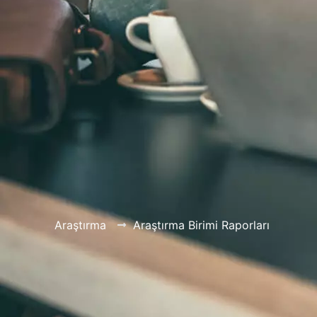
Araştırma
Araştırma Birimi Raporları