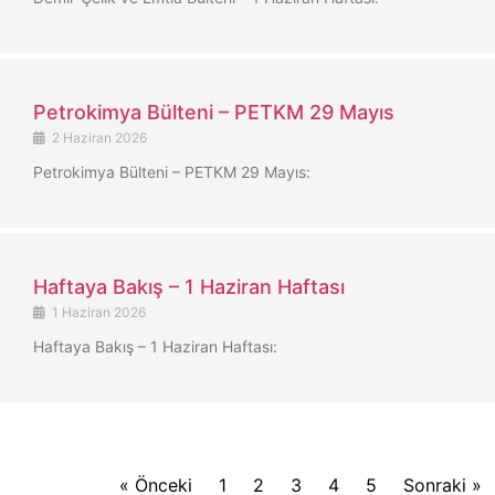
Petrokimya Bülteni – PETKM 29 Mayıs
2 Haziran 2026
Petrokimya Bülteni – PETKM 29 Mayıs:
Haftaya Bakış – 1 Haziran Haftası
1 Haziran 2026
Haftaya Bakış – 1 Haziran Haftası:
« Önceki
1
2
3
4
5
Sonraki »