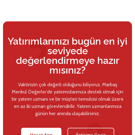
Yatırımlarınızı bugün en iyi
seviyede
değerlendirmeye hazır
mısınız?
Vaktinizin çok değerli olduğunu biliyoruz. Marbaş
Menkul Değerler’de yatırımcılarımıza destek olmak için
bir yatırım uzmanı ve bir müşteri temsilcisi olmak üzere
en az iki uzman görevlendirilir. Yatırım uzmanlarımıza
günün her anında ulaşabilirsiniz.
Hesap Açın
İletişime Geçin