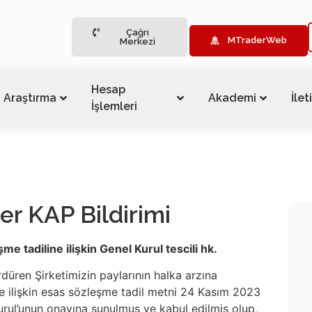
Çağrı
MTraderWeb
Merkezi
Hesap
Araştırma
Akademi
İlet
İşlemleri
r KAP Bildirimi
e tadiline ilişkin Genel Kurul tescili hk.
ürdüren Şirketimizin paylarının halka arzına
ne ilişkin esas sözleşme tadil metni 24 Kasım 2023
urul’unun onayına sunulmuş ve kabul edilmiş olup,