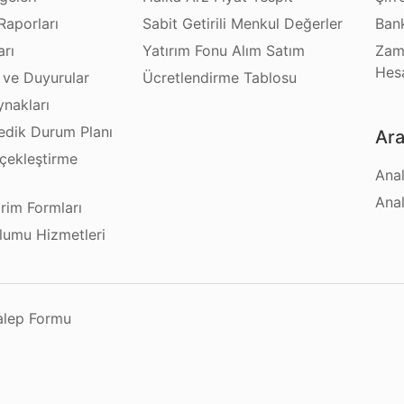
Raporları
Sabit Getirili Menkul Değerler
Bank
arı
Yatırım Fonu Alım Satım
Zam
Hes
 ve Duyurular
Ücretlendirme Tablosu
ynakları
dik Durum Planı
Ara
çekleştirme
Anal
ı
Anal
irim Formları
plumu Hizmetleri
Talep Formu