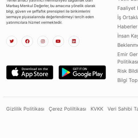
Temel amacı yatırımcı memnuniyeti sağlamak olan
Marbaş Menkul Değerler, bu amacına yönelik olarak
Faaliyet 
bilgi, güven ve şeffaflık prensipleri ile birikimlerini
İş Ortakl
sermaye piyasalarında değerlendirmeyi tercih eden
yatırımcılara hizmet vermektedir.
Haberler
İnsan Ka
Beklenme
Emir Ger
Politikas
Risk Bild
Bilgi To
Gizlilik Politikası
Çerez Poliltikası
KVKK
Veri Sahibi 