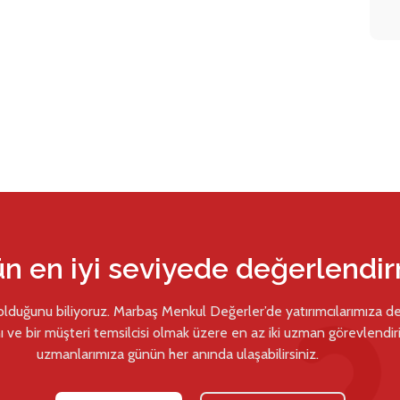
ün en iyi seviyede değerlendi
 olduğunu biliyoruz. Marbaş Menkul Değerler’de yatırımcılarımıza d
ı ve bir müşteri temsilcisi olmak üzere en az iki uzman görevlendiril
uzmanlarımıza günün her anında ulaşabilirsiniz.