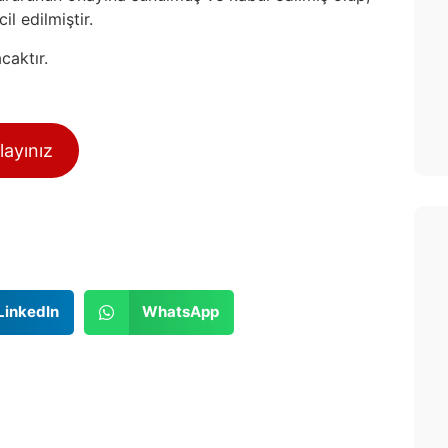
l edilmiştir.
acaktır.
layınız
LinkedIn
WhatsApp