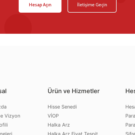
Hesap Açın
İletişime Geçin
al
Ürün ve Hizmetler
Hes
zda
Hisse Senedi
Hes
e Vizyon
VİOP
Par
fili
Halka Arz
Par
geleri
Halka Arz Fiyat Tespit
Şifr