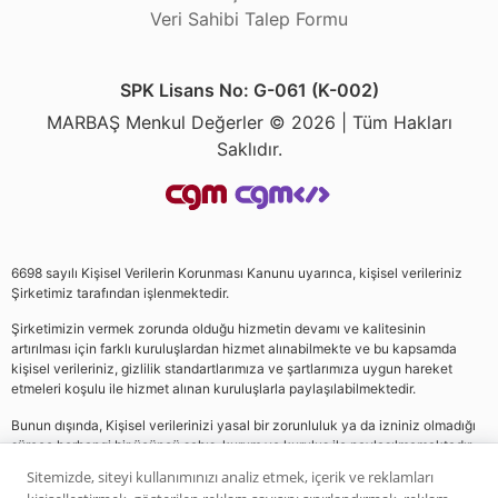
Veri Sahibi Talep Formu
SPK Lisans No: G-061 (K-002)
MARBAŞ Menkul Değerler © 2026 | Tüm Hakları
Saklıdır.
6698 sayılı Kişisel Verilerin Korunması Kanunu uyarınca, kişisel verileriniz
Şirketimiz tarafından işlenmektedir.
Şirketimizin vermek zorunda olduğu hizmetin devamı ve kalitesinin
artırılması için farklı kuruluşlardan hizmet alınabilmekte ve bu kapsamda
kişisel verileriniz, gizlilik standartlarımıza ve şartlarımıza uygun hareket
etmeleri koşulu ile hizmet alınan kuruluşlarla paylaşılabilmektedir.
Bunun dışında, Kişisel verilerinizi yasal bir zorunluluk ya da izniniz olmadığı
sürece herhangi bir üçüncü şahıs, kurum ve kuruluş ile paylaşılmamaktadır.
Sitemizde, siteyi kullanımınızı analiz etmek, içerik ve reklamları