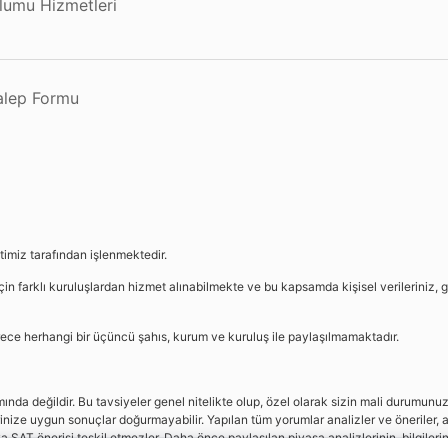
plumu Hizmetleri
Talep Formu
etimiz tarafından işlenmektedir.
in farklı kuruluşlardan hizmet alınabilmekte ve bu kapsamda kişisel verileriniz, g
sürece herhangi bir üçüncü şahıs, kurum ve kuruluş ile paylaşılmamaktadır.
da değildir. Bu tavsiyeler genel nitelikte olup, özel olarak sizin mali durumunuz i
rinize uygun sonuçlar doğurmayabilir. Yapılan tüm yorumlar analizler ve öneriler, a
eya SAT önerisi teşkil etmezler. Daha önce paylaşılan piyasa analizlerinin, bilgiler