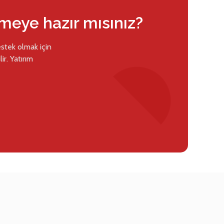
rmeye hazır mısınız?
estek olmak için
ir. Yatırım