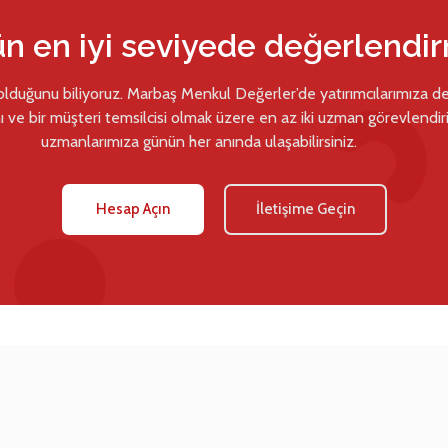
ün en iyi seviyede değerlendi
 olduğunu biliyoruz. Marbaş Menkul Değerler’de yatırımcılarımıza d
ı ve bir müşteri temsilcisi olmak üzere en az iki uzman görevlendiril
uzmanlarımıza günün her anında ulaşabilirsiniz.
Hesap Açın
İletişime Geçin