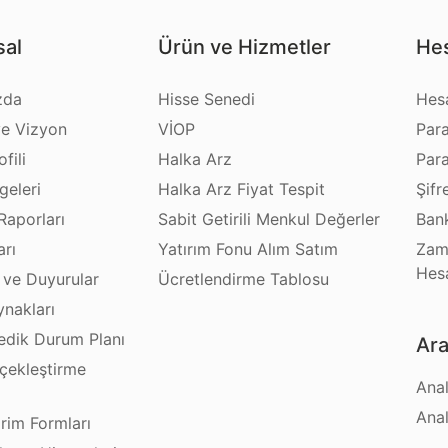
al
Ürün ve Hizmetler
Hes
zda
Hisse Senedi
Hes
e Vizyon
VİOP
Par
fili
Halka Arz
Par
geleri
Halka Arz Fiyat Tespit
Şifr
Raporları
Sabit Getirili Menkul Değerler
Bank
arı
Yatırım Fonu Alım Satım
Zam
Hes
 ve Duyurular
Ücretlendirme Tablosu
ynakları
dik Durum Planı
Ara
çekleştirme
Anal
ı
Anal
irim Formları