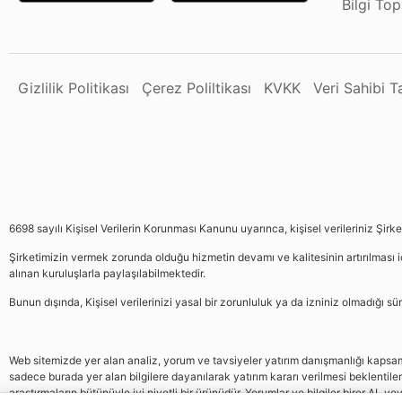
Bilgi To
Gizlilik Politikası
Çerez Poliltikası
KVKK
Veri Sahibi 
6698 sayılı Kişisel Verilerin Korunması Kanunu uyarınca, kişisel verileriniz Şirk
Şirketimizin vermek zorunda olduğu hizmetin devamı ve kalitesinin artırılması iç
alınan kuruluşlarla paylaşılabilmektedir.
Bunun dışında, Kişisel verilerinizi yasal bir zorunluluk ya da izniniz olmadığı 
Web sitemizde yer alan analiz, yorum ve tavsiyeler yatırım danışmanlığı kapsamın
sadece burada yer alan bilgilere dayanılarak yatırım kararı verilmesi beklentile
araştırmaların bütünüyle iyi niyetli bir ürünüdür. Yorumlar ve bilgiler birer AL v