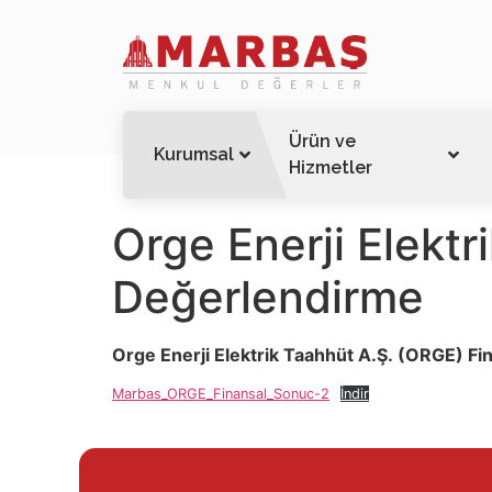
Ürün ve
Kurumsal
Hizmetler
Orge Enerji Elekt
Değerlendirme
Orge Enerji Elektrik Taahhüt A.Ş. (ORGE) F
Marbas_ORGE_Finansal_Sonuc-2
İndir