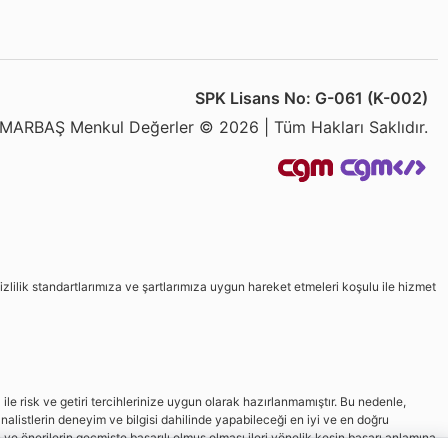
SPK Lisans No: G-061 (K-002)
MARBAŞ Menkul Değerler © 2026 | Tüm Hakları Saklıdır.
izlilik standartlarımıza ve şartlarımıza uygun hareket etmeleri koşulu ile hizmet
le risk ve getiri tercihlerinize uygun olarak hazırlanmamıştır. Bu nedenle,
nalistlerin deneyim ve bilgisi dahilinde yapabileceği en iyi ve en doğru
in ve önerilerin geçmişte başarılı olmuş olması ileri yönelik kesin başarı anlamına