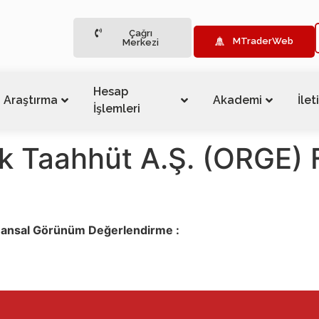
Çağrı
MTraderWeb
Merkezi
Hesap
Araştırma
Akademi
İlet
İşlemleri
rik Taahhüt A.Ş. (ORGE)
inansal Görünüm Değerlendirme :