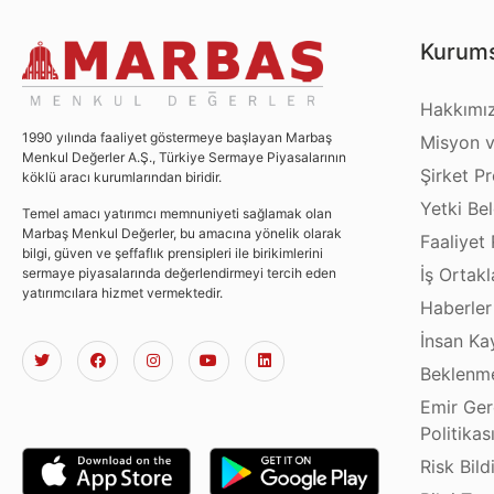
Kurums
Hakkımı
1990 yılında faaliyet göstermeye başlayan Marbaş
Misyon v
Menkul Değerler A.Ş., Türkiye Sermaye Piyasalarının
Şirket Pro
köklü aracı kurumlarından biridir.
Yetki Bel
Temel amacı yatırımcı memnuniyeti sağlamak olan
Marbaş Menkul Değerler, bu amacına yönelik olarak
Faaliyet 
bilgi, güven ve şeffaflık prensipleri ile birikimlerini
İş Ortakl
sermaye piyasalarında değerlendirmeyi tercih eden
yatırımcılara hizmet vermektedir.
Haberler
İnsan Ka
Beklenme
Emir Ger
Politikas
Risk Bild