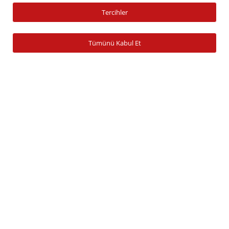
Tercihler
Yatırım Fonu Alım Satım
Ücretlendirme Tablosu
Tümünü Kabul Et
Hesap İşlemleri
Hesap Açma
Para Yatırma
Para Çekme
Şifre İşlemleri
Banka Bilgileri
Zamanaşımına Uğrayan Hesaplar
Araştırma