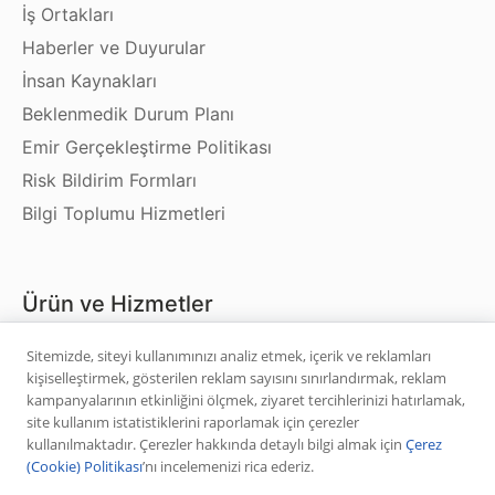
İş Ortakları
Haberler ve Duyurular
İnsan Kaynakları
Beklenmedik Durum Planı
Emir Gerçekleştirme Politikası
Risk Bildirim Formları
Bilgi Toplumu Hizmetleri
Ürün ve Hizmetler
Sitemizde, siteyi kullanımınızı analiz etmek, içerik ve reklamları
Hisse Senedi
kişiselleştirmek, gösterilen reklam sayısını sınırlandırmak, reklam
VİOP
kampanyalarının etkinliğini ölçmek, ziyaret tercihlerinizi hatırlamak,
site kullanım istatistiklerini raporlamak için çerezler
Halka Arz
kullanılmaktadır. Çerezler hakkında detaylı bilgi almak için
Çerez
Halka Arz Fiyat Tespit
(Cookie) Politikası
’nı incelemenizi rica ederiz.
Sabit Getirili Menkul Değerler