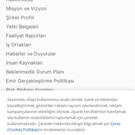
Misyon ve Vizyon
Şirket Profili
Yetki Belgeleri
Faaliyet Raporları
İş Ortakları
Haberler ve Duyurular
İnsan Kaynakları
Beklenmedik Durum Planı
Emir Gerçekleştirme Politikası
Risk Bildirim Formları
Bilgi Toplumu Hizmetleri
Sitemizde, siteyi kullanımınızı analiz etmek, içerik ve reklamları
kişiselleştirmek, gösterilen reklam sayısını sınırlandırmak, reklam
kampanyalarının etkinliğini ölçmek, ziyaret tercihlerinizi hatırlamak,
site kullanım istatistiklerini raporlamak için çerezler
Ürün ve Hizmetler
kullanılmaktadır. Çerezler hakkında detaylı bilgi almak için
Çerez
(Cookie) Politikası
’nı incelemenizi rica ederiz.