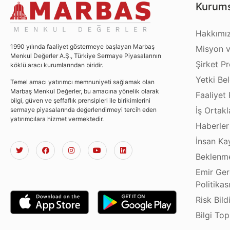
Kurums
Hakkımı
1990 yılında faaliyet göstermeye başlayan Marbaş
Misyon v
Menkul Değerler A.Ş., Türkiye Sermaye Piyasalarının
Şirket Pro
köklü aracı kurumlarından biridir.
Yetki Bel
Temel amacı yatırımcı memnuniyeti sağlamak olan
Marbaş Menkul Değerler, bu amacına yönelik olarak
Faaliyet 
bilgi, güven ve şeffaflık prensipleri ile birikimlerini
İş Ortakl
sermaye piyasalarında değerlendirmeyi tercih eden
yatırımcılara hizmet vermektedir.
Haberler
İnsan Ka
Beklenme
Emir Ger
Politikas
Risk Bild
Bilgi To