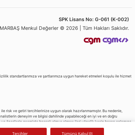
SPK Lisans No: G-061 (K-002)
MARBAŞ Menkul Değerler © 2026 | Tüm Hakları Saklıdır.
izlilik standartlarımıza ve şartlarımıza uygun hareket etmeleri koşulu ile hizmet
le risk ve getiri tercihlerinize uygun olarak hazırlanmamıştır. Bu nedenle,
nalistlerin deneyim ve bilgisi dahilinde yapabileceği en iyi ve en doğru
in ve önerilerin geçmişte başarılı olmuş olması ileri yönelik kesin başarı anlamına
Tercihler
Tümünü Kabul Et