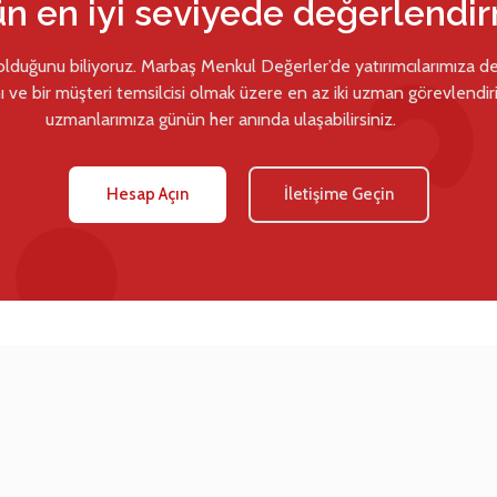
ün en iyi seviyede değerlendi
 olduğunu biliyoruz. Marbaş Menkul Değerler’de yatırımcılarımıza d
ı ve bir müşteri temsilcisi olmak üzere en az iki uzman görevlendiril
uzmanlarımıza günün her anında ulaşabilirsiniz.
Hesap Açın
İletişime Geçin