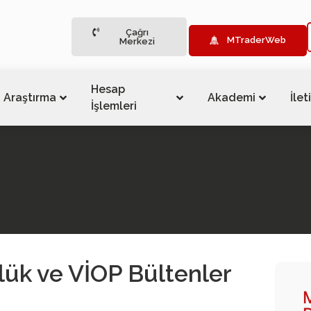
Çağrı
MTraderWeb
Merkezi
Hesap
Araştırma
Akademi
İlet
İşlemleri
ük ve VİOP Bültenler