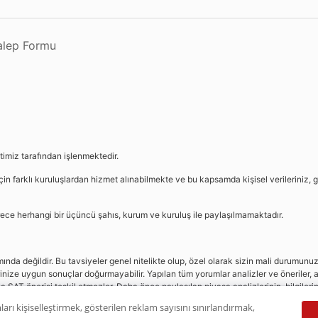
Talep Formu
etimiz tarafından işlenmektedir.
in farklı kuruluşlardan hizmet alınabilmekte ve bu kapsamda kişisel verileriniz, g
sürece herhangi bir üçüncü şahıs, kurum ve kuruluş ile paylaşılmamaktadır.
da değildir. Bu tavsiyeler genel nitelikte olup, özel olarak sizin mali durumunuz i
rinize uygun sonuçlar doğurmayabilir. Yapılan tüm yorumlar analizler ve öneriler, a
eya SAT önerisi teşkil etmezler. Daha önce paylaşılan piyasa analizlerinin, bilgiler
dır.
ları kişiselleştirmek, gösterilen reklam sayısını sınırlandırmak,