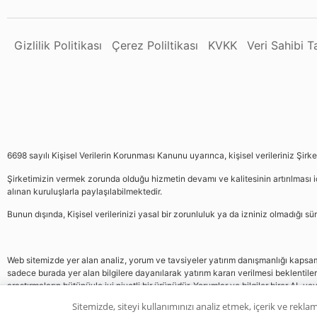
Gizlilik Politikası
Çerez Poliltikası
KVKK
Veri Sahibi 
6698 sayılı Kişisel Verilerin Korunması Kanunu uyarınca, kişisel verileriniz Şirk
Şirketimizin vermek zorunda olduğu hizmetin devamı ve kalitesinin artırılması iç
alınan kuruluşlarla paylaşılabilmektedir.
Bunun dışında, Kişisel verilerinizi yasal bir zorunluluk ya da izniniz olmadığı 
Web sitemizde yer alan analiz, yorum ve tavsiyeler yatırım danışmanlığı kapsamın
sadece burada yer alan bilgilere dayanılarak yatırım kararı verilmesi beklentile
araştırmaların bütünüyle iyi niyetli bir ürünüdür. Yorumlar ve bilgiler birer AL v
gelmemektedir, bu veriler neticesinde pozisyon almak yatırımcının kendi kararı
Sitemizde, siteyi kullanımınızı analiz etmek, içerik ve reklam