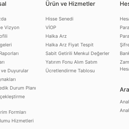
al
Ürün ve Hizmetler
Hes
zda
Hisse Senedi
Hes
e Vizyon
VİOP
Par
fili
Halka Arz
Par
geleri
Halka Arz Fiyat Tespit
Şifr
Raporları
Sabit Getirili Menkul Değerler
Bank
arı
Yatırım Fonu Alım Satım
Zam
Hes
 ve Duyurular
Ücretlendirme Tablosu
ynakları
dik Durum Planı
Ara
çekleştirme
Anal
ı
Anal
irim Formları
plumu Hizmetleri