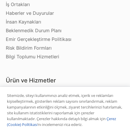
İş Ortakları
Haberler ve Duyurular
İnsan Kaynakları
Beklenmedik Durum Planı
Emir Gerçekleştirme Politikası
Risk Bildirim Formları
Bilgi Toplumu Hizmetleri
Ürün ve Hizmetler
Hisse Senedi
Sitemizde, siteyi kullanımınızı analiz etmek, içerik ve reklamları
kişiselleştirmek, gösterilen reklam sayısını sınırlandırmak, reklam
VİOP
kampanyalarının etkinliğini ölçmek, ziyaret tercihlerinizi hatırlamak,
Halka Arz
site kullanım istatistiklerini raporlamak için çerezler
kullanılmaktadır. Çerezler hakkında detaylı bilgi almak için
Çerez
Halka Arz Fiyat Tespit
(Cookie) Politikası
’nı incelemenizi rica ederiz.