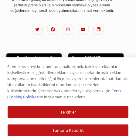
şeffaflık prensipleri ile birikimlerini sermaye piyasalarında
değerlendirmeyi tercih eden yatırımcılara hizmet vermektedir.
Sitemizde, siteyi kullanımınızı analiz etmek, içerik ve reklamları
kişiselleştirmek, gösterilen reklam sayısını sınırlandırmak, reklam
kampanyalarının etkinliğini ölçmek, ziyaret tercihlerinizi hatırlamak,
site kullanım istatistiklerini raporlamak için çerezler
Kurumsal
kullanılmaktadır. Çerezler hakkında detaylı bilgi almak için
Çerez
(Cookie) Politikası
’nı incelemenizi rica ederiz.
Hakkımızda
Tercihler
Misyon ve Vizyon
Şirket Profili
Tümünü Kabul Et
Yetki Belgeleri