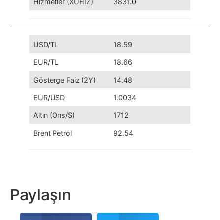
Hizmetler (XUHIZ)
3831.0
USD/TL
18.59
EUR/TL
18.66
Gösterge Faiz (2Y)
14.48
EUR/USD
1.0034
Altın (Ons/$)
1712
Brent Petrol
92.54
Paylaşın