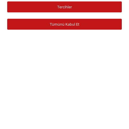
Tercihler
Yatırım Fonu Alım Satım
Ücretlendirme Tablosu
Tümünü Kabul Et
Hesap İşlemleri
Hesap Açma
Para Yatırma
Para Çekme
Şifre İşlemleri
Banka Bilgileri
Zamanaşımına Uğrayan Hesaplar
Araştırma