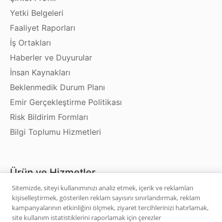
Yetki Belgeleri
Faaliyet Raporları
İş Ortakları
Haberler ve Duyurular
İnsan Kaynakları
Beklenmedik Durum Planı
Emir Gerçekleştirme Politikası
Risk Bildirim Formları
Bilgi Toplumu Hizmetleri
Ürün ve Hizmetler
Sitemizde, siteyi kullanımınızı analiz etmek, içerik ve reklamları
kişiselleştirmek, gösterilen reklam sayısını sınırlandırmak, reklam
Hisse Senedi
kampanyalarının etkinliğini ölçmek, ziyaret tercihlerinizi hatırlamak,
VİOP
site kullanım istatistiklerini raporlamak için çerezler