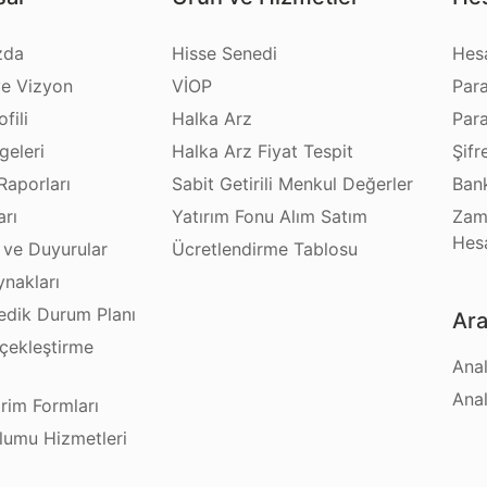
zda
Hisse Senedi
Hes
e Vizyon
VİOP
Par
fili
Halka Arz
Par
geleri
Halka Arz Fiyat Tespit
Şifr
Raporları
Sabit Getirili Menkul Değerler
Bank
arı
Yatırım Fonu Alım Satım
Zam
Hes
 ve Duyurular
Ücretlendirme Tablosu
ynakları
dik Durum Planı
Ara
çekleştirme
Anal
ı
Anal
irim Formları
plumu Hizmetleri