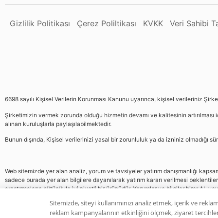
Gizlilik Politikası
Çerez Poliltikası
KVKK
Veri Sahibi 
6698 sayılı Kişisel Verilerin Korunması Kanunu uyarınca, kişisel verileriniz Şirk
Şirketimizin vermek zorunda olduğu hizmetin devamı ve kalitesinin artırılması iç
alınan kuruluşlarla paylaşılabilmektedir.
Bunun dışında, Kişisel verilerinizi yasal bir zorunluluk ya da izniniz olmadığı 
Web sitemizde yer alan analiz, yorum ve tavsiyeler yatırım danışmanlığı kapsamın
sadece burada yer alan bilgilere dayanılarak yatırım kararı verilmesi beklentile
araştırmaların bütünüyle iyi niyetli bir ürünüdür. Yorumlar ve bilgiler birer AL v
gelmemektedir, bu veriler neticesinde pozisyon almak yatırımcının kendi kararı
Sitemizde, siteyi kullanımınızı analiz etmek, içerik ve reklam
reklam kampanyalarının etkinliğini ölçmek, ziyaret tercihleri