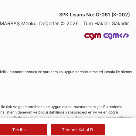
SPK Lisans No: G-061 (K-002)
MARBAŞ Menkul Değerler © 2026 | Tüm Hakları Saklıdır.
izlilik standartlarımıza ve şartlarımıza uygun hareket etmeleri koşulu ile hizmet
le risk ve getiri tercihlerinize uygun olarak hazırlanmamıştır. Bu nedenle,
nalistlerin deneyim ve bilgisi dahilinde yapabileceği en iyi ve en doğru
in ve önerilerin geçmişte başarılı olmuş olması ileri yönelik kesin başarı anlamına
Tercihler
Tümünü Kabul Et