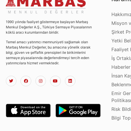
Hakkımı
1990 yılında faaliyet göstermeye başlayan Marbaş
Misyon v
Menkul Değerler A.Ş., Türkiye Sermaye Piyasalarının
Şirket Pro
köklü aracı kurumlarından biridir.
Yetki Bel
Temel amacı yatırımcı memnuniyeti sağlamak olan
Marbaş Menkul Değerler, bu amacına yönelik olarak
Faaliyet 
bilgi, güven ve şeffaflık prensipleri ile birikimlerini
İş Ortakl
sermaye piyasalarında değerlendirmeyi tercih eden
yatırımcılara hizmet vermektedir.
Haberler
İnsan Ka
Beklenme
Emir Ger
Politikas
Risk Bild
Bilgi To