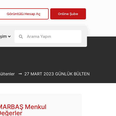
Görüntülü Hesap Aç
Online Şube
işim
ültenler
27 MART 2023 GÜNLÜK BÜLTEN
MARBAŞ Menkul
Değerler