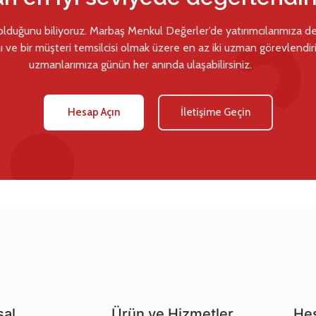
 olduğunu biliyoruz. Marbaş Menkul Değerler’de yatırımcılarımıza d
ı ve bir müşteri temsilcisi olmak üzere en az iki uzman görevlendiril
uzmanlarımıza günün her anında ulaşabilirsiniz.
Hesap Açın
İletişime Geçin
al
Ürün ve Hizmetler
Hes