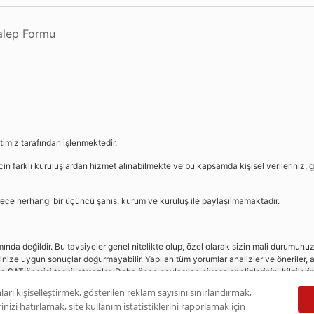
Talep Formu
etimiz tarafından işlenmektedir.
in farklı kuruluşlardan hizmet alınabilmekte ve bu kapsamda kişisel verileriniz, g
sürece herhangi bir üçüncü şahıs, kurum ve kuruluş ile paylaşılmamaktadır.
da değildir. Bu tavsiyeler genel nitelikte olup, özel olarak sizin mali durumunuz i
rinize uygun sonuçlar doğurmayabilir. Yapılan tüm yorumlar analizler ve öneriler, a
eya SAT önerisi teşkil etmezler. Daha önce paylaşılan piyasa analizlerinin, bilgiler
dır.
ları kişiselleştirmek, gösterilen reklam sayısını sınırlandırmak,
nizi hatırlamak, site kullanım istatistiklerini raporlamak için