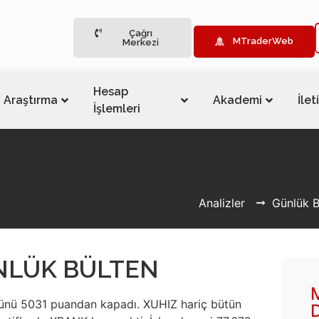
Çağrı
MTraderWeb
Merkezi
Hesap
Araştırma
Akademi
İlet
İşlemleri
Analizler
Günlük B
ÜNLÜK BÜLTEN
ünü 5031 puandan kapadı. XUHIZ hariç bütün