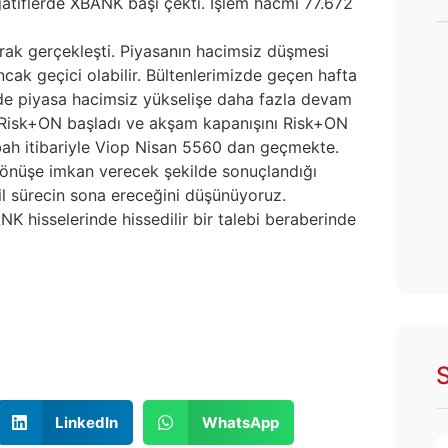
atiflerde XBANK başı çekti. İşlem hacmi 77.672
arak gerçekleşti. Piyasanın hacimsiz düşmesi
cak geçici olabilir. Bültenlerimizde geçen hafta
de piyasa hacimsiz yükselişe daha fazla devam
sk+ON başladı ve akşam kapanışını Risk+ON
bah itibariyle Viop Nisan 5560 dan geçmekte.
dönüşe imkan verecek şekilde sonuçlandığı
il sürecin sona ereceğini düşünüyoruz.
K hisselerinde hissedilir bir talebi beraberinde
S
LinkedIn
WhatsApp