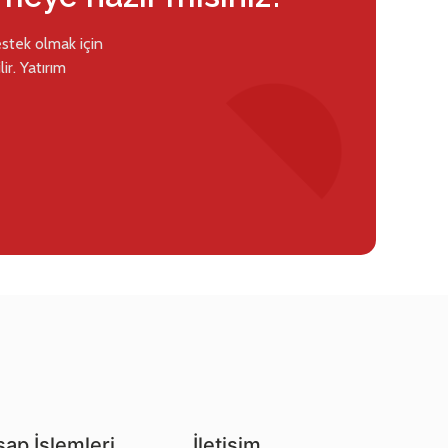
estek olmak için
ir. Yatırım
ap İşlemleri
İletişim