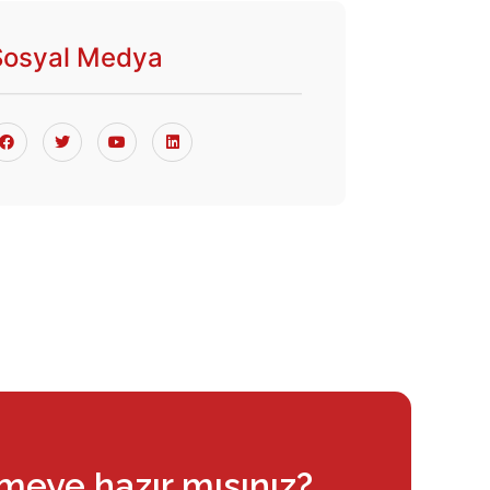
Sosyal Medya
rmeye hazır mısınız?