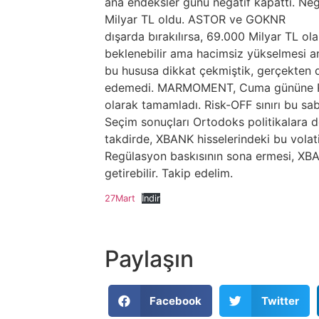
ana endeksler günü negatif kapattı. Neg
Milyar TL oldu. ASTOR ve GOKNR
dışarda bırakılırsa, 69.000 Milyar TL ol
beklenebilir ama hacimsiz yükselmesi an
bu hususa dikkat çekmiştik, gerçekten 
edemedi. MARMOMENT, Cuma gününe Ri
olarak tamamladı. Risk-OFF sınırı bu sa
Seçim sonuçları Ortodoks politikalara 
takdirde, XBANK hisselerindeki bu volat
Regülasyon baskısının sona ermesi, XBAN
getirebilir. Takip edelim.
27Mart
İndir
Paylaşın
Facebook
Twitter