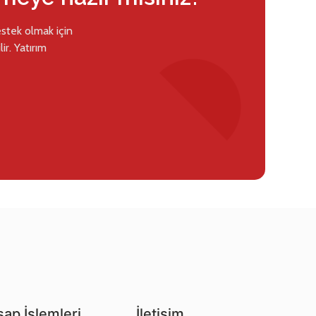
estek olmak için
ir. Yatırım
ap İşlemleri
İletişim