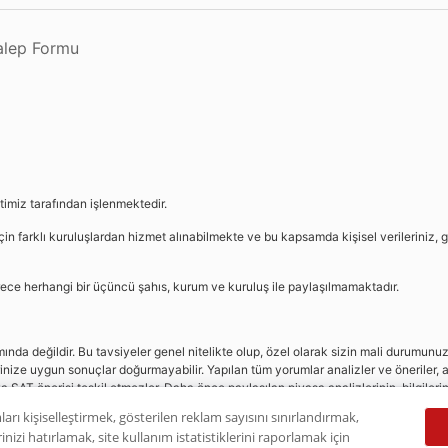
Talep Formu
etimiz tarafından işlenmektedir.
in farklı kuruluşlardan hizmet alınabilmekte ve bu kapsamda kişisel verileriniz, g
sürece herhangi bir üçüncü şahıs, kurum ve kuruluş ile paylaşılmamaktadır.
da değildir. Bu tavsiyeler genel nitelikte olup, özel olarak sizin mali durumunuz i
rinize uygun sonuçlar doğurmayabilir. Yapılan tüm yorumlar analizler ve öneriler, a
eya SAT önerisi teşkil etmezler. Daha önce paylaşılan piyasa analizlerinin, bilgiler
dır.
ları kişiselleştirmek, gösterilen reklam sayısını sınırlandırmak,
nizi hatırlamak, site kullanım istatistiklerini raporlamak için