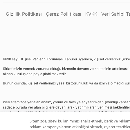
Gizlilik Politikası
Çerez Poliltikası
KVKK
Veri Sahibi 
6698 sayılı Kişisel Verilerin Korunması Kanunu uyarınca, kişisel verileriniz Şirk
Şirketimizin vermek zorunda olduğu hizmetin devamı ve kalitesinin artırılması iç
alınan kuruluşlarla paylaşılabilmektedir.
Bunun dışında, Kişisel verilerinizi yasal bir zorunluluk ya da izniniz olmadığı 
Web sitemizde yer alan analiz, yorum ve tavsiyeler yatırım danışmanlığı kapsamın
sadece burada yer alan bilgilere dayanılarak yatırım kararı verilmesi beklentile
araştırmaların bütünüyle iyi niyetli bir ürünüdür. Yorumlar ve bilgiler birer AL v
gelmemektedir, bu veriler neticesinde pozisyon almak yatırımcının kendi kararı
Sitemizde, siteyi kullanımınızı analiz etmek, içerik ve reklam
reklam kampanyalarının etkinliğini ölçmek, ziyaret tercihleri