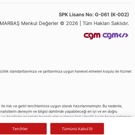
SPK Lisans No: G-061 (K-002)
MARBAŞ Menkul Değerler © 2026 | Tüm Hakları Saklıdır.
izlilik standartlarımıza ve şartlarımıza uygun hareket etmeleri koşulu ile hizmet
le risk ve getiri tercihlerinize uygun olarak hazırlanmamıştır. Bu nedenle,
nalistlerin deneyim ve bilgisi dahilinde yapabileceği en iyi ve en doğru
in ve önerilerin geçmişte başarılı olmuş olması ileri yönelik kesin başarı anlamına
Tercihler
Tümünü Kabul Et