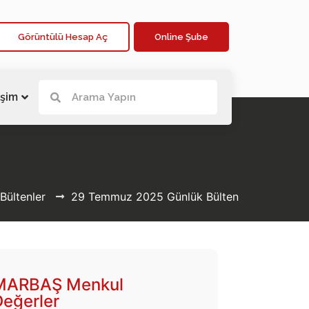
Görüntülü Hesap Aç
Online Şube
işim
Bültenler
29 Temmuz 2025 Günlük Bülten
MARBAŞ Menkul
Değerler