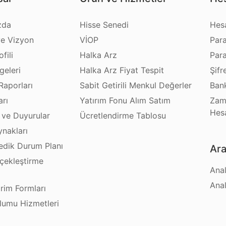
zda
Hisse Senedi
Hes
e Vizyon
VİOP
Par
fili
Halka Arz
Par
geleri
Halka Arz Fiyat Tespit
Şifr
Raporları
Sabit Getirili Menkul Değerler
Bank
arı
Yatırım Fonu Alım Satım
Zam
Hes
 ve Duyurular
Ücretlendirme Tablosu
ynakları
dik Durum Planı
Ara
çekleştirme
Anal
ı
Anal
irim Formları
plumu Hizmetleri