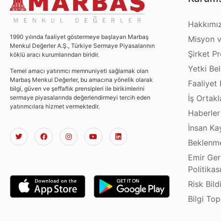
Hakkımı
1990 yılında faaliyet göstermeye başlayan Marbaş
Misyon v
Menkul Değerler A.Ş., Türkiye Sermaye Piyasalarının
Şirket Pro
köklü aracı kurumlarından biridir.
Yetki Bel
Temel amacı yatırımcı memnuniyeti sağlamak olan
Marbaş Menkul Değerler, bu amacına yönelik olarak
Faaliyet 
bilgi, güven ve şeffaflık prensipleri ile birikimlerini
İş Ortakl
sermaye piyasalarında değerlendirmeyi tercih eden
yatırımcılara hizmet vermektedir.
Haberler
İnsan Ka
Beklenme
Emir Ger
Politikas
Risk Bild
Bilgi To