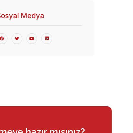
Sosyal Medya
rmeye hazır mısınız?