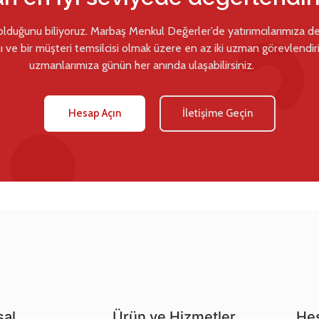
 olduğunu biliyoruz. Marbaş Menkul Değerler’de yatırımcılarımıza d
ı ve bir müşteri temsilcisi olmak üzere en az iki uzman görevlendiril
uzmanlarımıza günün her anında ulaşabilirsiniz.
Hesap Açın
İletişime Geçin
al
Ürün ve Hizmetler
Hes